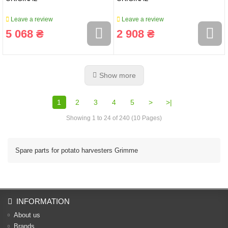
Leave a review
Leave a review
5 068 ₴
2 908 ₴
Show more
1
2
3
4
5
>
>|
Showing 1 to 24 of 240 (10 Pages)
Spare parts for potato harvesters Grimme
INFORMATION
About us
Brands