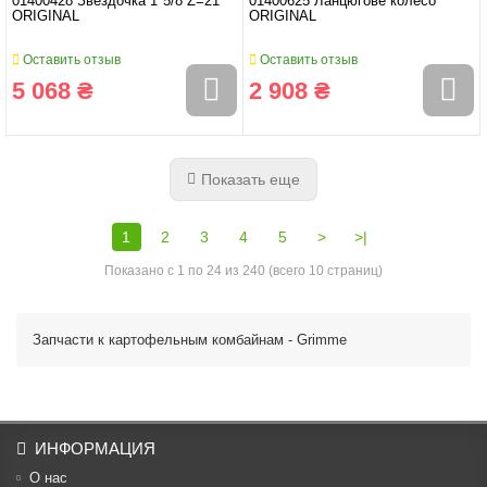
01400428 Звездочка 1*5/8 Z=21
01400625 Ланцюгове колесо
ORIGINAL
ORIGINAL
Оставить отзыв
Оставить отзыв
5 068 ₴
2 908 ₴
Показать еще
1
2
3
4
5
>
>|
Показано с 1 по 24 из 240 (всего 10 страниц)
Запчасти к картофельным комбайнам - Grimme
ИНФОРМАЦИЯ
О нас