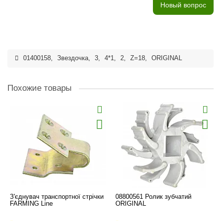
Новый вопрос
01400158
,
Звездочка
,
3
,
4*1
,
2
,
Z=18
,
ORIGINAL
Похожие товары
З'єднувач транспортної стрічки
08800561 Ролик зубчатий
FARMING Line
ORIGINAL