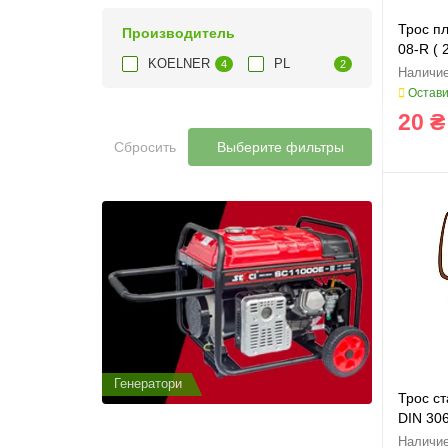
Трос пл
Производитель
08-R ( 
KOELNER
PL
4
2
Остави
20 ₴
Сбросить
Выберите фильтры
Генератори
Генератор
Трос с
DIN 30