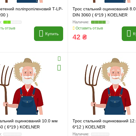
етений поліпропіленовий T-LP-
Трос стальний оцинкований 8.
200 )
DIN 3060 ( 6*19 ) KOELNER
ть отзыв
Оставить отзыв
Купить
К
42 ₴
и
Генератори
тальний оцинкований 10.0 мм
Трос стальний оцинкований 12.
60 ( 6*19 ) KOELNER
6*12 ) KOELNER