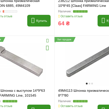
 Шпонка призматическая
238212 Шпонка призматическа
 DIN 6885, 49M4109
10*8*45 [Claas] FARMING Line
ть отзыв
Оставить отзыв
Купить
К
64 ₴
ж
Хит продаж
 Шпонка с выступом 14*9*63
49M4113 Шпонка призматическ
 FARMING Line, 101545
8*7*80
ть отзыв
Оставить отзыв