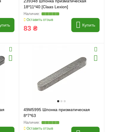
я
239348 Шпонка призматическая
18*11*40 [Claas Lexion]
Оставить отзыв
упить
Купить
83 ₴
ая
49M5995 Шпонка призматическая
8*7*63
Оставить отзыв