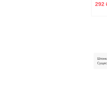
292 
Шпонк
Сущест