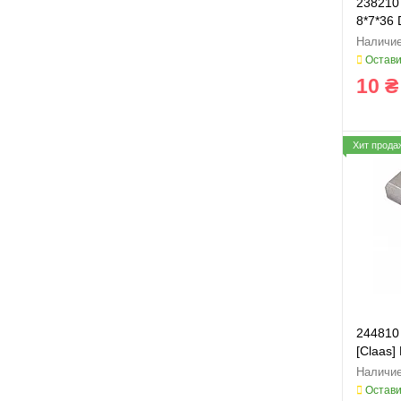
238210
8*7*36
Остави
10 ₴
Хит прода
244810
[Claas]
Остави