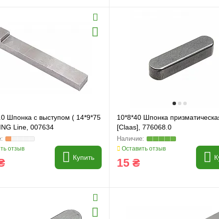
и
Генератори
0 Шпонка с выступом ( 14*9*75
10*8*40 Шпонка призматическа
ING Line, 007634
[Claas], 776068.0
ть отзыв
Оставить отзыв
Купить
К
₴
15 ₴