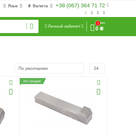
+38 (067) 364 71 72
Язык
₴
Валюта
Сумма
0
Личный кабинет
0 ₴
Хит продаж