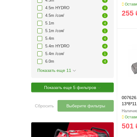
4.5m
4
Остави
4.5m HYDRO
4
255 
4.5m /соя/
1
5.1m
4
5.1m /соя/
1
5.4m
4
5.4m HYDRO
4
5.4m /соя/
1
6.0m
4
Показать еще 11
Показать еще 5 фильтров
007626
13*8*11
Сбросить
Выберите фильтры
Остави
501 