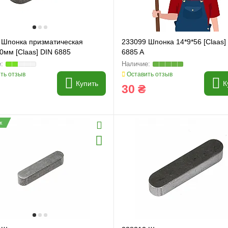
 Шпонка призматическая
233099 Шпонка 14*9*56 [Claas]
0мм [Claas] DIN 6885
6885 A
ть отзыв
Оставить отзыв
Купить
К
30 ₴
ж