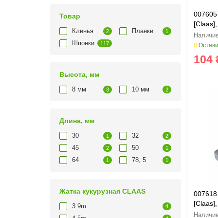
007605 
Товар
[Claas]
Клинья
Планки
2
1
Шпонки
117
Остави
104 
Высота, мм
8 мм
10 мм
3
2
Длина, мм
30
32
1
2
45
50
2
1
64
78, 5
1
1
Жатка кукурузная CLAAS
007618
[Claas]
3.9m
4