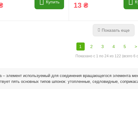
Купить
К
₴
13 ₴
Показать еще
1
2
3
4
5
>
Показано с 1 по 24 из 122 (всего 6 
а – элемент используемый для соединения вращающегося элемента мех
вует пять основных типов шпонок: утопленные, седловидные, соприка