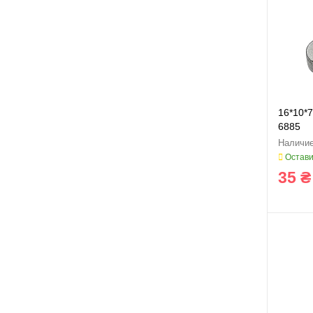
16*10*
6885
Остави
35 ₴