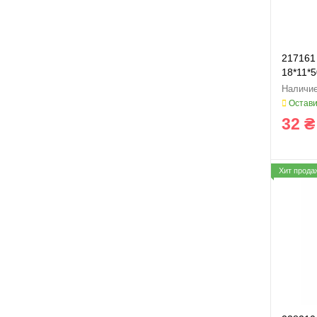
217161
18*11*5
Остави
32 ₴
Хит прода