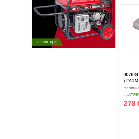
Генератори
Генератор
007634.
) FARM
Остави
278 