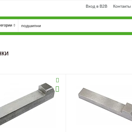
Вход в B2B
Контакты
тегории
нки