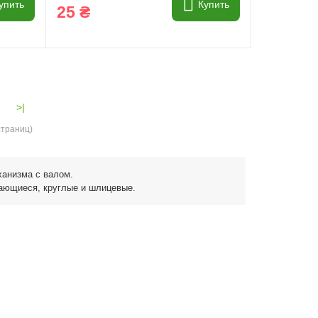
упить
Купить
25 ₴
>|
страниц)
анизма с валом.
сающиеся, круглые и шлицевые.