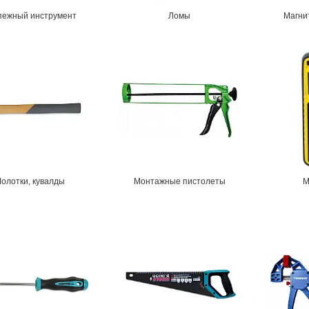
пежный инструмент
Ломы
Магни
олотки, кувалды
Монтажные пистолеты
М