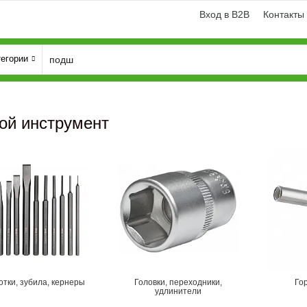
Вход в B2B
Контакты
тегории
ой инструмент
и
Генератори
тки, зубила, кернеры
Головки, переходники,
Го
удлинители