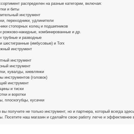
сортимент распределен на разные категории, включая:
ртки и биты
рительный инструмент
вки, переходники, удлинители
ники стопорных колец и подшипников
и рожково-накидные, комбинированные и др.
и трубные и разводные
и шестигранные (имбусовые) и Torx
ежный инструмент
итный инструмент
рный инструмент
тки, кувалды, киевлянки
ры инструментов (головок)
ущий инструмент
бцины и тиски
отки и воротки
ы, плоскогубцы, кусачки
 вы получите не только инструмент, но и партнера, который всегда зде
ы. Посетите наш магазин и сделайте свою работу легче и эффективнее 