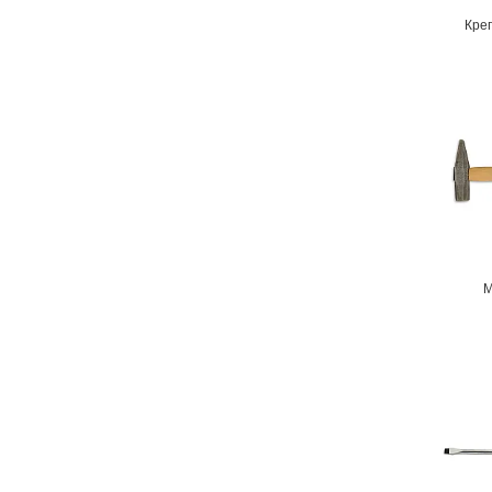
Кре
М