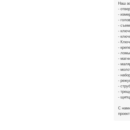
Наш ас
- отве
- изме
- голо
- съем
- ключ
- ключ
- Ключ
- креп
- ломы
- магн
- маля
- моло
- набо
- реж
- стру
- трещ
- щипц
С нами
проект