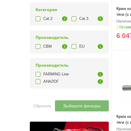
Крюк н
Категория
тяги (с
Cat.2
Cat.3
2
5
Остави
6 04
Производитель
CBM
EU
6
1
Производитель
FARMING Line
1
АНАЛОГ
1
Сбросить
Выберите фильтры
Крюк н
тяги (с