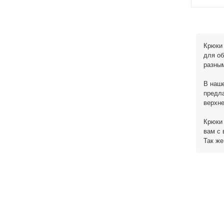
Крюки 
для об
разным
В наше
предла
верхне
Крюки 
вам с 
Так же