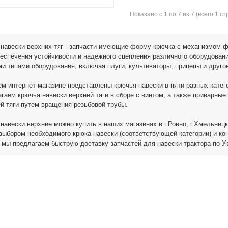
Показано с 1 по 7 из 7 (всего 1 с
навески верхних тяг - запчасти имеющие форму крючка с механизмом ф
еспечения устойчивости и надежного сцепления различного оборудовани
и типами оборудования, включая плуги, культиваторы, прицепы и друго
м интернет-магазине представлены крючья навески в пяти разных кате
гаем крючья навески верхней тяги в сборе с винтом, а также приварные
й тяги путем вращения резьбовой трубы.
навески верхние можно купить в наших магазинах в г.Ровно, г.Хмельницк
выбором необходимого крюка навески (соответствующей категории) и ко
 мы предлагаем быструю доставку запчастей для навески трактора по У