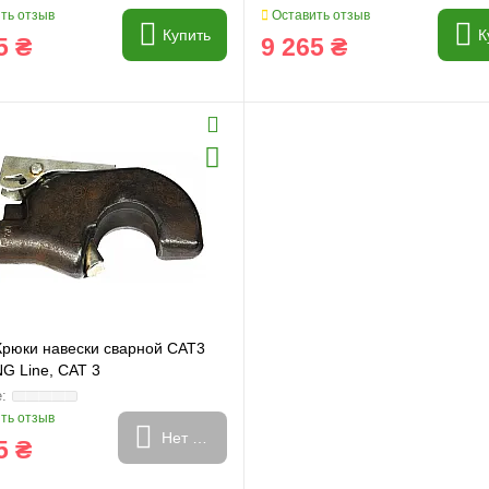
ть отзыв
Оставить отзыв
Купить
К
5 ₴
9 265 ₴
и
Генератори
Крюки навески сварной CAT3
G Line, CAT 3
ть отзыв
Нет в наличии
5 ₴