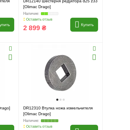
ителя
DR12140 Шестерня редуктора d25 z33
[Olimac Drago]
Оставить отзыв
упить
Купить
2 899 ₴
rago]
DR12310 Втулка ножа измельчителя
[Olimac Drago]
Оставить отзыв