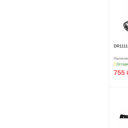
DR1111
Остави
755 