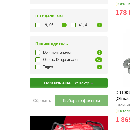
Остави
173 
Шаг цепи, мм
19, 05
41, 4
1
1
Производитель
Dominoni-аналог
1
Olimac Drago-аналог
87
Tagex
2
Показать еще 1 фильтр
DR1009
[Olimac
Сбросить
Выберите фильтры
Остави
1 36