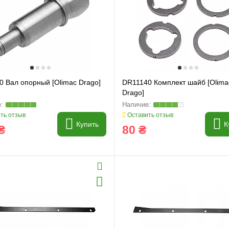
0 Вал опорный [Olimac Drago]
DR11140 Комплект шайб [Olima
Drago]
ть отзыв
Оставить отзыв
Купить
К
₴
80 ₴