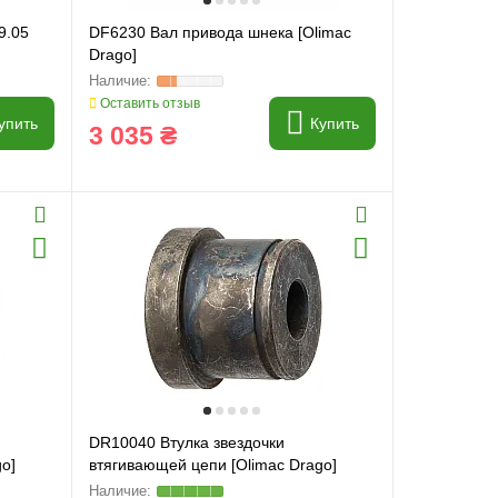
9.05
DF6230 Вал привода шнека [Olimac
Drago]
Оставить отзыв
упить
Купить
3 035 ₴
DR10040 Втулка звездочки
o]
втягивающей цепи [Olimac Drago]