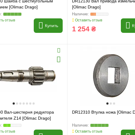
0 Шайба с шестиугольным
DR12130 Вал привода измельч
ием [Olimac Drago]
[Olimac Drago]
ть отзыв
Оставить отзыв
Купить
К
1 254 ₴
0 Вал-шестерня редуктора
DR12310 Втулка ножа [Olimac D
ителя Z14 [Olimac Drago]
ть отзыв
Оставить отзыв