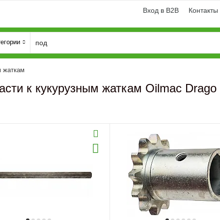
Вход в B2B
Контакты
тегории
м жаткам
асти к кукурузным жаткам Oilmac Drago