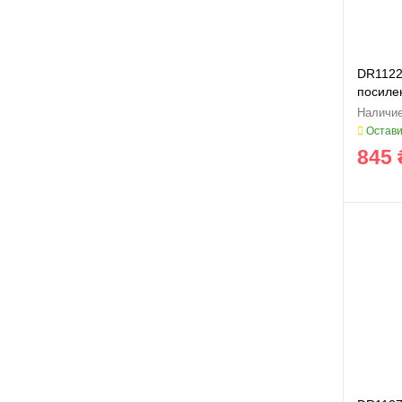
DR1122
посилен
Остави
845 