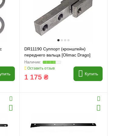
c
DR11190 Суппорт (кронштейн)
переднего вальца [Olimac Drago]
Оставить отзыв
упить
Купить
1 175 ₴