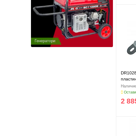
Генератори
Генератор
DR1028
пластин
Остави
2 88