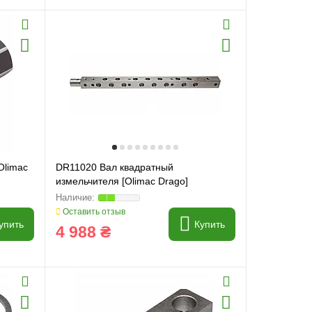
Olimac
DR11020 Вал квадратный
измельчителя [Olimac Drago]
Оставить отзыв
упить
Купить
4 988 ₴