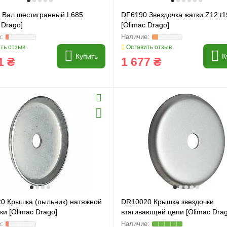
 Вал шестигранный L685
DF6190 Звездочка жатки Z12 t1
 Drago]
[Olimac Drago]
ть отзыв
Оставить отзыв
Купить
К
1 ₴
1 677 ₴
0 Крышка (пыльник) натяжной
DR10020 Крышка звездочки
ки [Olimac Drago]
втягивающей цепи [Olimac Drag