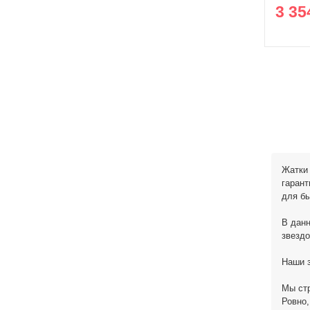
3 35
Жатки 
гаран
для бы
В данн
звездо
Наши з
Мы стр
Ровно,