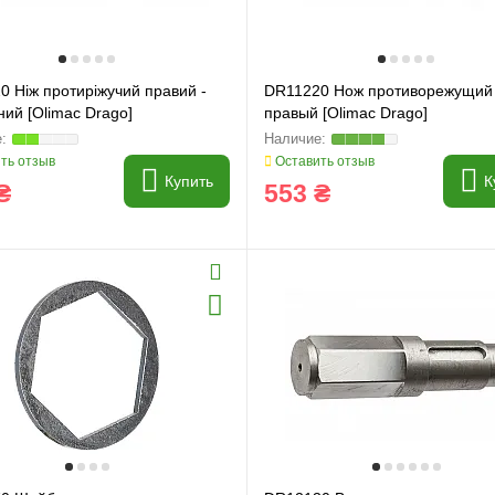
0 Ніж протиріжучий правий -
DR11220 Нож противорежущий
ий [Olimac Drago]
правый [Olimac Drago]
ть отзыв
Оставить отзыв
Купить
К
₴
553 ₴