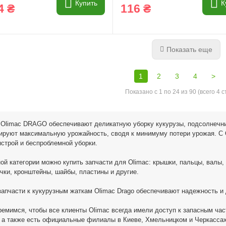
Купить
К
4 ₴
116 ₴
Показать еще
1
2
3
4
>
Показано с 1 по 24 из 90 (всего 4 
Olimac DRAGO обеспечивают деликатную уборку кукурузы, подсолнечни
тируют максимальную урожайность, сводя к минимуму потери урожая. 
строй и беспроблемной уборки.
ой категории можно купить запчасти для Olimac: крышки, пальцы, валы,
чки, кронштейны, шайбы, пластины и другие.
апчасти к кукурузным жаткам Olimac Drago обеспечивают надежность и
емимся, чтобы все клиенты Olimac всегда имели доступ к запасным час
 а также есть официальные филиалы в Киеве, Хмельницком и Черкассах.