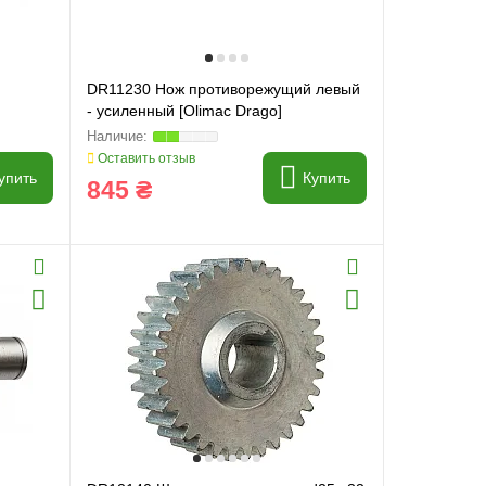
DR11230 Нож противорежущий левый
- усиленный [Olimac Drago]
Оставить отзыв
упить
Купить
845 ₴