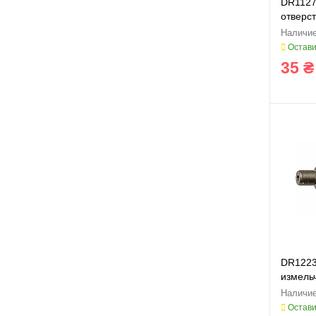
DR1127
отверст
Остави
35 ₴
DR1223
измельч
Остави