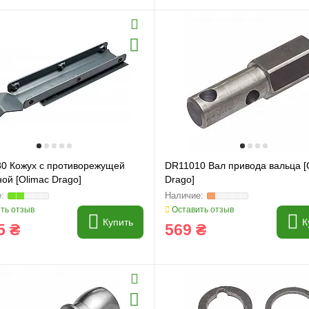
и
Генератори
0 Кожух с противорежущей
DR11010 Вал привода вальца [
ой [Olimac Drago]
Drago]
ть отзыв
Оставить отзыв
Купить
К
5 ₴
569 ₴