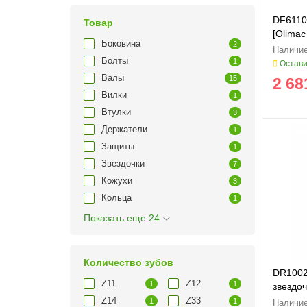
DF6110
Товар
[Olimac
Боковина
2
Болты
1
Остави
Валы
15
2 68
Вилки
1
Втулки
3
Держатели
1
Защиты
1
Звездочки
7
Кожухи
3
Кольца
1
Показать еще 24
Количество зубов
DR1002
Z11
Z12
1
1
звездоч
Z14
Z33
1
1