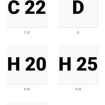
C 22
D
H 20
H 25