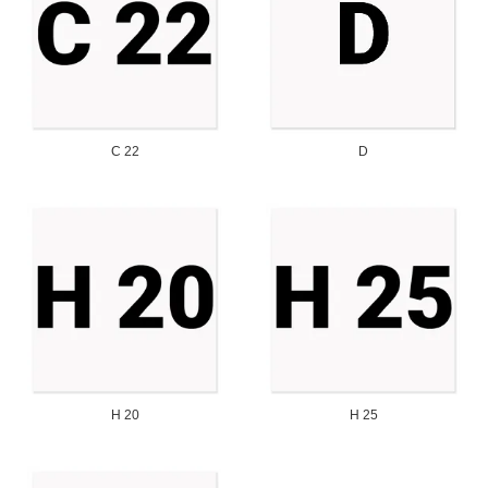
C 22
D
H 20
H 25