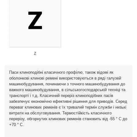
Z
Паси клиноподібні класичного профілю, також відомі як
оболонкові клинові ремені використовуються в ряді галузей
машинобудування, починаючи з точного машинобудування до
важкого машинобудування, в сільськогосподарській техніці та
транспорті і т.д. Класичний переріз клиноподібних пасів
забезпечує економічно ефективні рішення для приводів. Серед
переваг клинових ременів є їх тривалий термін служби і низькі
витрати на обслуговування. Термостійкість класичного
перерізу, обгорнутих клинових ременів становить від -55 ° C до
+70 ° C.