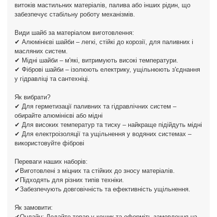
витоків мастильних матеріалів, палива або інших рідин, що
забезпечує стабільну роботу механізмів.
Види шайб за матеріалом виготовлення:
✔ Алюмінієві шайби – легкі, стійкі до корозії, для паливних і
масляних систем.
✔ Мідні шайби – м'які, витримують високі температури.
✔ Фіброві шайби – ізолюють електрику, ущільнюють з'єднання
у гідравліці та сантехніці.
Як вибрати?
✔ Для герметизації паливних та гідравлічних систем –
обирайте алюмінієві або мідні
✔ Для високих температур та тиску – найкраще підійдуть мідні
✔ Для електроізоляції та ущільнення у водяних системах –
використовуйте фіброві
Переваги наших наборів:
✔Виготовлені з міцних та стійких до зносу матеріалів.
✔Підходять для різних типів техніки.
✔Забезпечують довговічність та ефективність ущільнення.
Як замовити:
✔Онлайн: Додайте товар у кошик та оформіть замовлення на