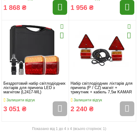
1 868 ₴
1 956 ₴
Бездротовий набір світлодіодних
Набір світлодіодних ліхтарів для
ліхтарів для причепа LED з
причепа (P / CZ) магніт +
магнітом (L2417-WL)
трикутник + кабель 7,5м KAMAR
Залишити відгук
Залишити відгук
3 051 ₴
2 240 ₴
Показано від 1 до 4 з 4 (всього сторінок: 1)