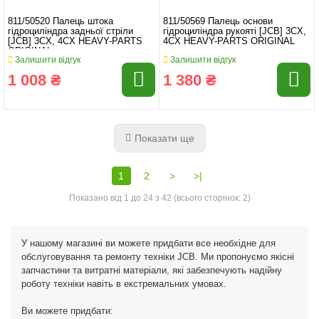
811/50520 Палець штока
811/50569 Палець основи
гідроциліндра задньої стріли
гідроциліндра рукояті [JCB] 3CX,
[JCB] 3CX, 4CX HEAVY-PARTS
4CX HEAVY-PARTS ORIGINAL
ORIGINAL
Залишити відгук
Залишити відгук
1 008 ₴
1 380 ₴
Показати ще
1
2
>
>|
Показано від 1 до 24 з 42 (всього сторінок: 2)
У нашому магазині ви можете придбати все необхідне для
обслуговування та ремонту техніки JCB. Ми пропонуємо якісні
запчастини та витратні матеріали, які забезпечують надійну
роботу техніки навіть в екстремальних умовах.
Ви можете придбати: