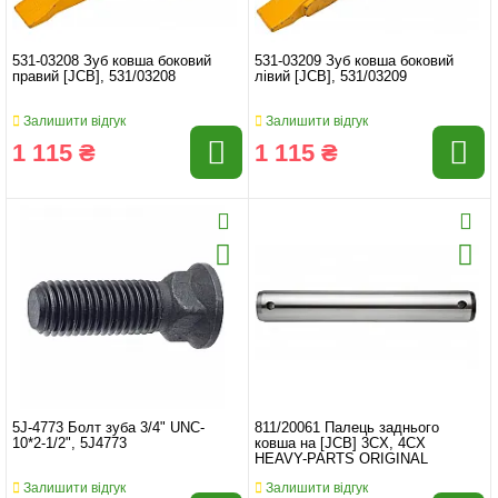
531-03208 Зуб ковша боковий
531-03209 Зуб ковша боковий
правий [JCB], 531/03208
лівий [JCB], 531/03209
Залишити відгук
Залишити відгук
1 115 ₴
1 115 ₴
5J-4773 Болт зуба 3/4" UNC-
811/20061 Палець заднього
10*2-1/2", 5J4773
ковша на [JCB] 3CX, 4CX
HEAVY-PARTS ORIGINAL
Залишити відгук
Залишити відгук