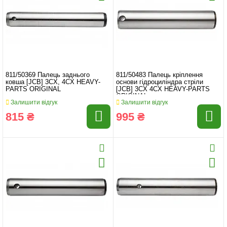
811/50369 Палець заднього
811/50483 Палець кріплення
ковша [JCB] 3CX, 4CX HEAVY-
основи гідроциліндра стріли
PARTS ORIGINAL
[JCB] 3CX 4CX HEAVY-PARTS
ORIGINAL
Залишити відгук
Залишити відгук
815 ₴
995 ₴