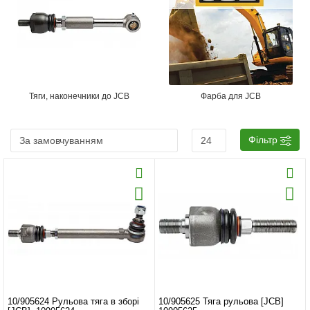
Тяги, наконечники до JCB
Фарба для JCB
Фільтр
10/905624 Рульова тяга в зборі
10/905625 Тяга рульова [JCB]