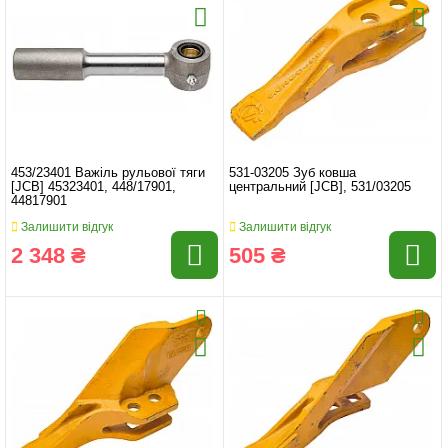
453/23401 Важіль рульової тяги
531-03205 Зуб ковша
[JCB] 45323401, 448/17901,
центральний [JCB], 531/03205
44817901
Залишити відгук
Залишити відгук
2 348 ₴
505 ₴