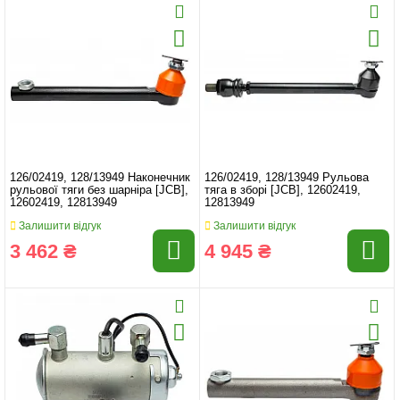
126/02419, 128/13949 Наконечник
126/02419, 128/13949 Рульова
рульової тяги без шарніра [JCB],
тяга в зборі [JCB], 12602419,
12602419, 12813949
12813949
Залишити відгук
Залишити відгук
3 462 ₴
4 945 ₴