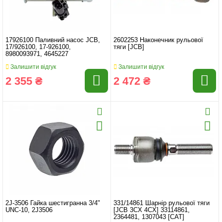
17926100 Паливний насос JCB,
2602253 Наконечник рульової
17/926100, 17-926100,
тяги [JCB]
8980093971, 4645227
Залишити відгук
Залишити відгук
2 355 ₴
2 472 ₴
2J-3506 Гайка шестигранна 3/4"
331/14861 Шарнір рульової тяги
UNC-10, 2J3506
[JCB 3CX 4CX] 33114861,
2364481, 1307043 [CAT]