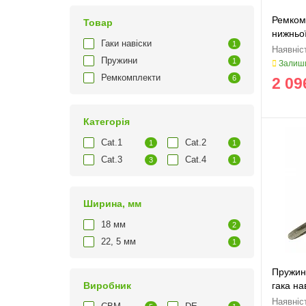
Ремкомп
Товар
нижньої
Гаки навіски
1
Пружини
1
Залиши
Ремкомплекти
6
2 09
Категорія
Cat.1
Cat.2
1
1
Cat.3
Cat.4
3
1
Ширина, мм
18 мм
2
22, 5 мм
1
Пружин
Виробник
гака на