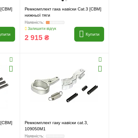
 [CBM]
Ремкомплект гака навіски Cat.3 [CBM]
нижньої тяги
Залишити відгук
упити
Купити
2 915 ₴
 [CBM]
Ремкомплект гаку навіски cat.3,
109050M1