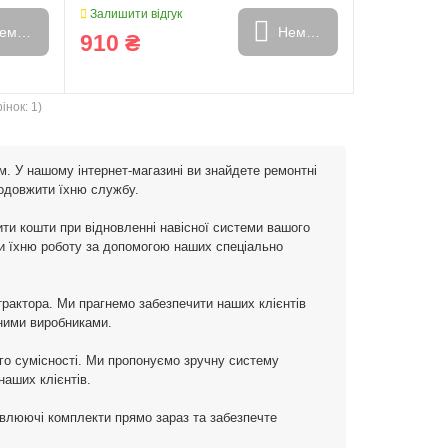
Залишити відгук
емає в наявності
Немає в наявності
910 ₴
інок: 1)
м. У нашому інтернет-магазині ви знайдете ремонтні
родовжити їхню службу.
ти кошти при відновленні навісної системи вашого
ти їхню роботу за допомогою наших спеціально
трактора. Ми прагнемо забезпечити наших клієнтів
йними виробниками.
го сумісності. Ми пропонуємо зручну систему
аших клієнтів.
новлюючі комплекти прямо зараз та забезпечте