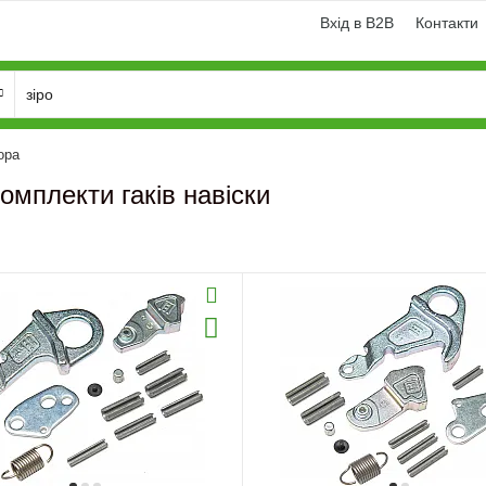
Вхід в B2B
Контакти
ора
омплекти гаків навіски