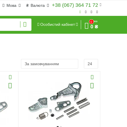
+38 (067) 364 71 72
Мова
₴
Валюта
Сума
0
Особистий кабінет
0 ₴