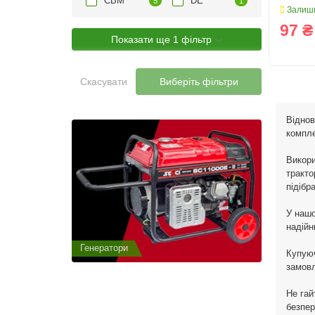
CBM
DE
5
1
Залиши
97 ₴
Показати ще 1 фільтр
Скасувати
Виберіть фільтри
Віднов
компле
Викори
тракто
підібр
У нашо
надійн
Генератори
Генератор
Купуюч
замовл
Не гай
безпер