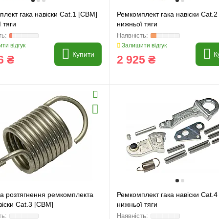
лект гака навіски Cat.1 [CBM]
Ремкомплект гака навіски Cat.2
 тяги
нижньої тяги
ти відгук
Залишити відгук
Купити
К
6 ₴
2 925 ₴
а розтягнення ремкомплекта
Ремкомплект гака навіски Cat.4
віски Cat.3 [CBM]
нижньої тяги