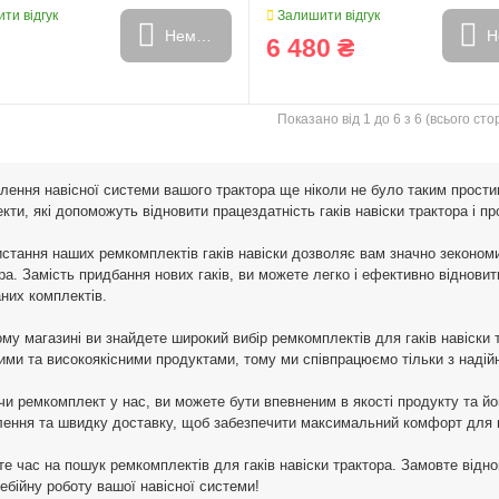
ти відгук
Залишити відгук
Немає в наявності
Н
6 480 ₴
Показано від 1 до 6 з 6 (всього стор
лення навісної системи вашого трактора ще ніколи не було таким прости
кти, які допоможуть відновити працездатність гаків навіски трактора і п
стання наших ремкомплектів гаків навіски дозволяє вам значно зекономи
ра. Замість придбання нових гаків, ви можете легко і ефективно віднови
аних комплектів.
му магазині ви знайдете широкий вибір ремкомплектів для гаків навіски 
ими та високоякісними продуктами, тому ми співпрацюємо тільки з наді
и
Генератори
и ремкомплект у нас, ви можете бути впевненим в якості продукту та йо
ення та швидку доставку, щоб забезпечити максимальний комфорт для н
те час на пошук ремкомплектів для гаків навіски трактора. Замовте від
ебійну роботу вашої навісної системи!