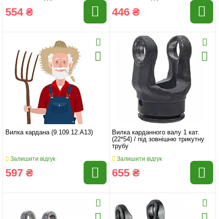
554 ₴
446 ₴
Вилка кардана (9.109.12.А13)
Вилка карданного валу 1 кат.
(22*54) / під зовнішню трикутну
трубу
Залишити відгук
Залишити відгук
597 ₴
655 ₴