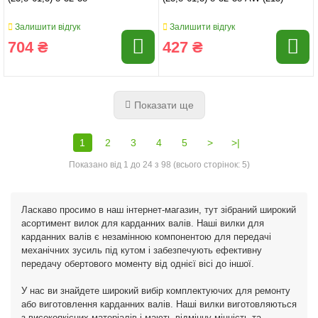
Залишити відгук
Залишити відгук
704 ₴
427 ₴
Показати ще
1
2
3
4
5
>
>|
Показано від 1 до 24 з 98 (всього сторінок: 5)
Ласкаво просимо в наш інтернет-магазин, тут зібраний широкий
асортимент вилок для карданних валів. Наші вилки для
карданних валів є незамінною компонентою для передачі
механічних зусиль під кутом і забезпечують ефективну
передачу обертового моменту від однієї вісі до іншої.
У нас ви знайдете широкий вибір комплектуючих для ремонту
або виготовлення карданних валів. Наші вилки виготовляються
з високоякісних матеріалів і мають відмінну міцність та