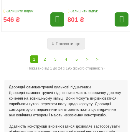
Залишити відгук
Залишити відгук
546 ₴
801 ₴
Показати ще
1
2
3
4
5
>
>|
Показано від 1 до 24 з 195 (всього сторінок: 9)
Дворядні самоцентруючі кулькові підшипники
Дворядні самоцентруючі підшипники мають сферичну доріжку
кочення на зовнішньому кільці. Вони можуть вирівнюватися і
сприймати кутові перекоси валу щодо корпусу. Дворядні
самоцентруючі підшипники виготовляються з циліндричним
або конічним отвором і мають нероз'ємну конструкцію.
Здатність конструкції вирівнюватися дозволяє застосовувати
ці підшипники в вузлах, де можливі значні вигини вала або