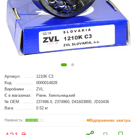
Артикул:
1210K C3
Код:
0000014828
Виробники
ZVL
Є в магазинах:
Рівне, Хмельницький
№ OEM:
237496.0, 2374960, D41603800, JD10436
Вага:
0.52 кг
Відправимо завтра