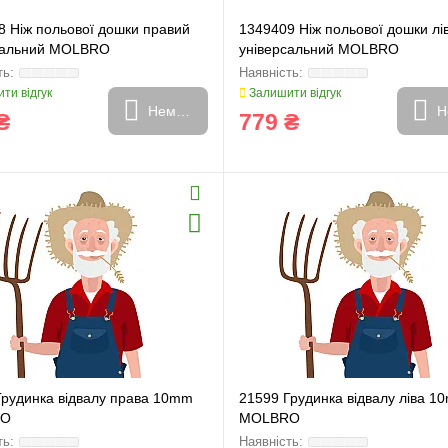
8 Ніж польової дошки правий
1349409 Ніж польової дошки лі
сальний MOLBRO
універсальний MOLBRO
ти відгук
Залишити відгук
Немає в наявності
Н
₴
779 ₴
Грудинка відвалу права 10mm
21599 Грудинка відвалу ліва 1
RO
MOLBRO