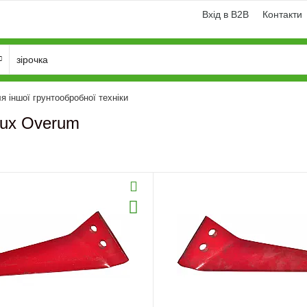
Вхід в B2B
Контакти
я іншої грунтообробної техніки
lux Overum