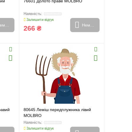
вий
76601 Долото праве MOLBRO
Залишити відгук
емає в наявності
Немає в наявності
266 ₴
равий
80645 Леміш передплужника лівий
MOLBRO
Залишити відгук