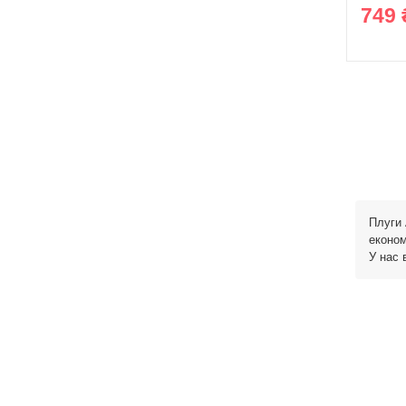
749 
Плуги 
економ
У нас 