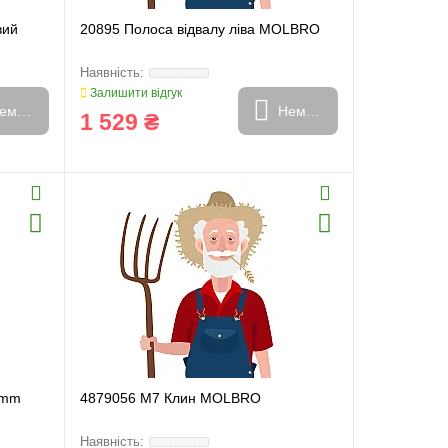
вий
20895 Полоса відвалу ліва MOLBRO
Залишити відгук
емає в наявності
Немає в наявності
1 529 ₴
0mm
4879056 M7 Клин MOLBRO