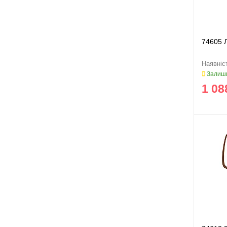
74605 
Залиши
1 08