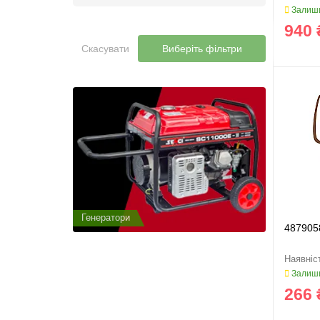
Залиши
940 
Скасувати
Виберіть фільтри
Генератори
Генератор
487905
Залиши
266 