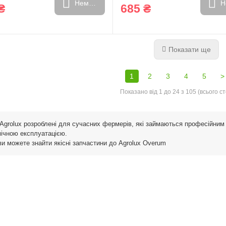
Немає в наявності
Н
₴
685 ₴
Показати ще
1
2
3
4
5
>
Показано від 1 до 24 з 105 (всього ст
Agrolux розроблені для сучасних фермерів, які займаються професійни
ічною експлуатацією.
ви можете знайти якісні запчастини до Agrolux Overum