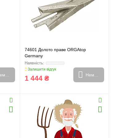
74601 Долото праве ORGAtop
Germany
Залишити відгук
емає в наявності
Немає в наявності
1 444 ₴