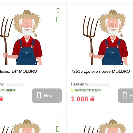
Леміш 14" MOLBRO
72635 Долото праве MOLBRO
ти відгук
Залишити відгук
Немає в наявності
Н
₴
1 008 ₴