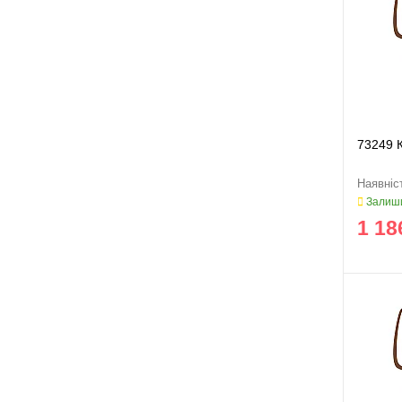
73249 
Залиши
1 18