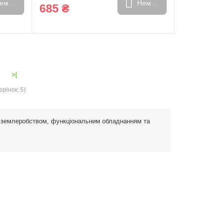
емає в наявності
Немає в наявності
685 ₴
>|
орінок: 5)
м землеробством, функціональним обладнанням та