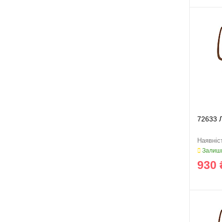
72633 
Залиши
930 