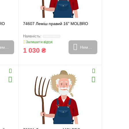
BRO
74607 Леміш правий 16" MOLBRO
Залишити відгук
емає в наявності
Немає в наявності
1 030 ₴