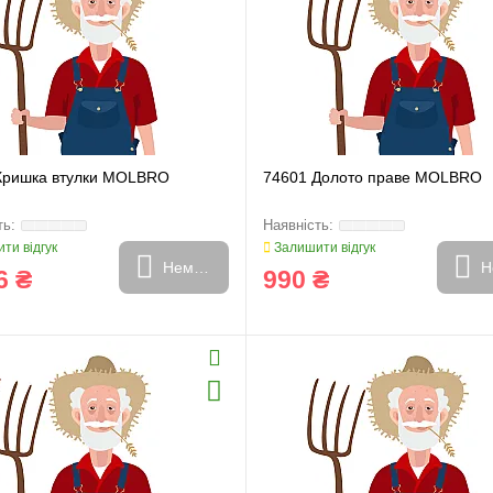
Кришка втулки MOLBRO
74601 Долото праве MOLBRO
ти відгук
Залишити відгук
Немає в наявності
Н
6 ₴
990 ₴