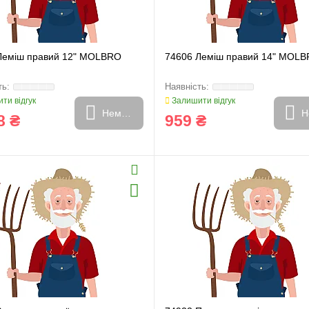
Леміш правий 12" MOLBRO
74606 Леміш правий 14" MOL
ти відгук
Залишити відгук
Немає в наявності
Н
8 ₴
959 ₴