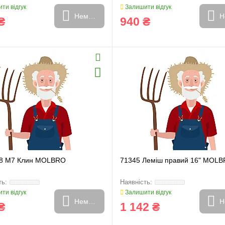
ти відгук
Залишити відгук
Немає в наявності
Н
₴
940 ₴
и
Генератори
8 M7 Клин MOLBRO
71345 Леміш правий 16" MOL
ти відгук
Залишити відгук
Немає в наявності
Н
₴
1 142 ₴