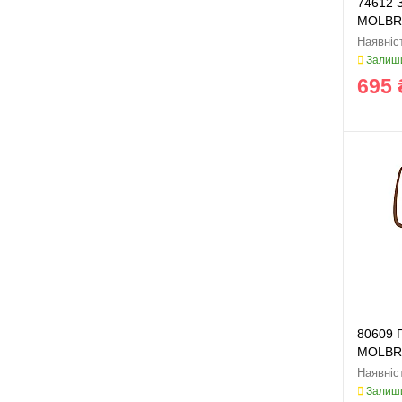
74612 
MOLB
Залиши
695 
80609 Г
MOLB
Залиши