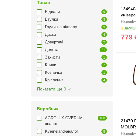
Товар
134940
Відвали
9
універ
Втулки
3
Грудинка відвалу
9
Залиши
Диски
4
779 
Довертачі
2
Долота
21
Захисти
1
Клини
2
Ковпачки
1
Кріплення
4
Показати ще 9
Виробник
AGROLUX OVERUM-
100
21470 
аналог
MOLB
Kverneland-аналог
5