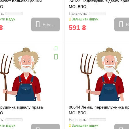
Захист польової дошки
74922 Подовжувач відвалу пра
RO
MOLBRO
ти відгук
Залишити відгук
Немає в наявності
Н
₴
591 ₴
рудинка відвалу права
80644 Леміш передплужника п
RO
MOLBRO
ти відгук
Залишити відгук