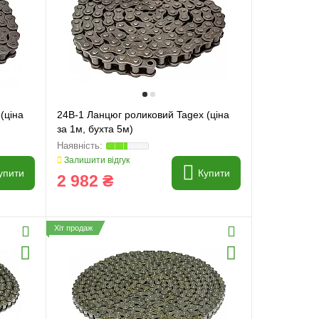
(ціна
24B-1 Ланцюг роликовий Tagex (ціна
за 1м, бухта 5м)
Залишити відгук
упити
Купити
2 982 ₴
Хіт продаж