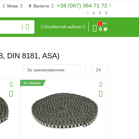
+38 (067) 364 71 72
Мова
₴
Валюта
Сума
0
Особистий кабінет
0 ₴
, DIN 8181, ASA)
Хіт продаж