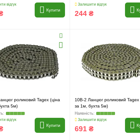
ти відгук
Залишити відгук
Купити
К
₴
244 ₴
анцюг роликовий Tagex (ціна
10B-2 Ланцюг роликовий Tagex 
бухта 5м)
за 1м, бухта 5м)
ти відгук
Залишити відгук
Купити
К
₴
691 ₴