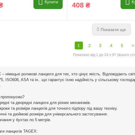
Купити
К
₴
408 ₴
Показати ще
1
2
3
4
5
>
Показано від 1 до 24 з 97 (всього сто
– німецькі роликові ланцюги для тих, хто цінує якість. Відповідають св
5, ISO606, ASA та ін.. що гарантує їхню надійність у сільському господа
.
 пропонуємо?
рядні та дворядні ланцюги для різних механізмів.
і кроки та розміри ланцюгів для точного підбору під вашу техніку.
ичні та дюймові розміри для універсального застосування.
ачання у бухтах по 5 метрів.
аги ланцюгів TAGEX: