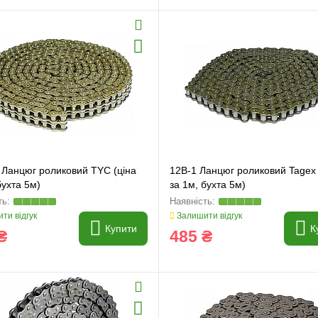
 Ланцюг роликовий TYC (ціна
12B-1 Ланцюг роликовий Tagex 
бухта 5м)
за 1м, бухта 5м)
и
Генератори
ти відгук
Залишити відгук
Купити
К
₴
485 ₴