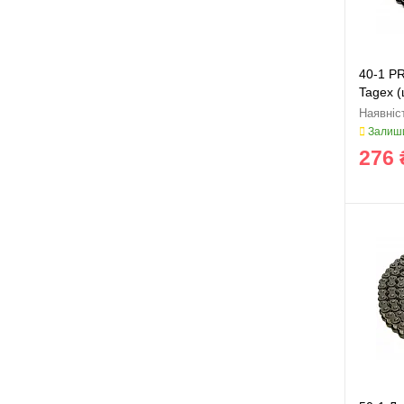
40-1 P
Tagex (
Залиши
276 