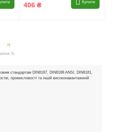
упити
Купити
406 ₴
>|
рінок: 5)
ітовим стандартам DIN8187, DIN8188 ANSI, DIN8181,
рстві, промисловості та іншій високонавантаженій