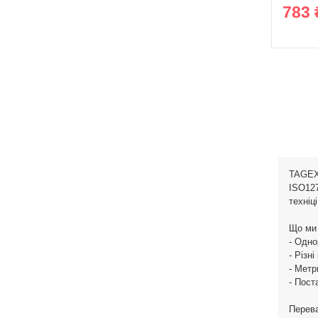
783 
TAGEX 
ISO127
техніці
Що ми
- Одно
- Різн
- Метр
- Пост
Перев