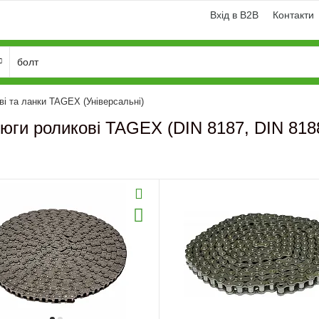
Вхід в B2B
Контакти
і та ланки TAGEX (Універсальні)
юги роликові TAGEX (DIN 8187, DIN 8188