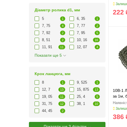
Залиши
Діаметр ролика d1, мм
222 
5
6, 35
1
1
7, 75
7, 77
4
2
7, 92
7, 95
2
5
8, 51
10, 16
2
16
11, 91
12, 07
11
4
Показати ще 5
Крок ланцюга, мм
8
9, 525
1
1
12, 7
15, 875
13
13
10B-1 Л
за 1м, 
19, 05
25, 4
11
5
31, 75
38, 1
12
10
Залиши
44, 45
2
386 
Показати ще 3 фільтри