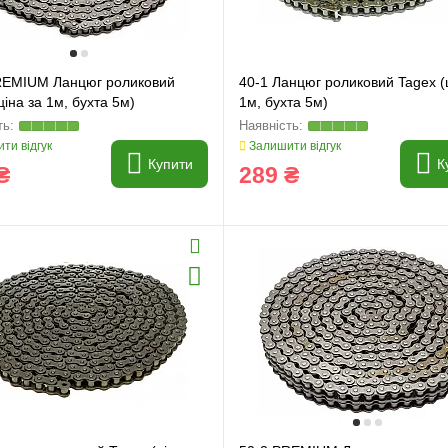
REMIUM Ланцюг роликовий
40-1 Ланцюг роликовий Tagex (
ціна за 1м, бухта 5м)
1м, бухта 5м)
ти відгук
Залишити відгук
Купити
К
₴
289 ₴