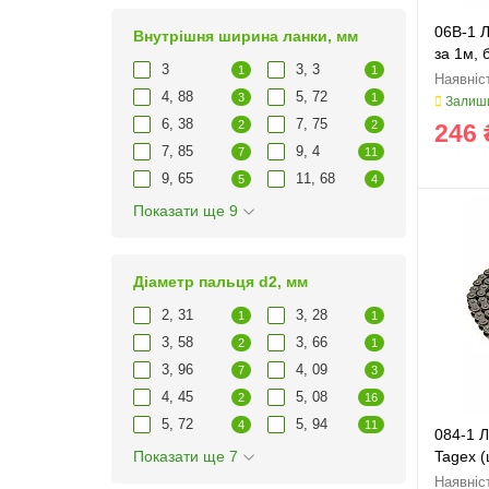
06B-1 Л
Внутрішня ширина ланки, мм
за 1м, 
3
3, 3
1
1
4, 88
5, 72
3
1
Залиши
6, 38
7, 75
2
2
246 
7, 85
9, 4
7
11
9, 65
11, 68
5
4
Показати ще 9
Діаметр пальця d2, мм
2, 31
3, 28
1
1
3, 58
3, 66
2
1
3, 96
4, 09
7
3
4, 45
5, 08
2
16
5, 72
5, 94
4
11
084-1 
Показати ще 7
Tagex (