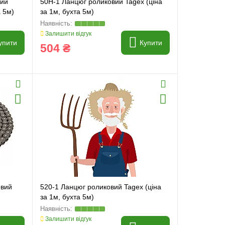
вий
50H-1 Ланцюг роликовий Tagex (ціна
а 5м)
за 1м, бухта 5м)
Залишити відгук
упити
Купити
504 ₴
овий
520-1 Ланцюг роликовий Tagex (ціна
за 1м, бухта 5м)
Залишити відгук