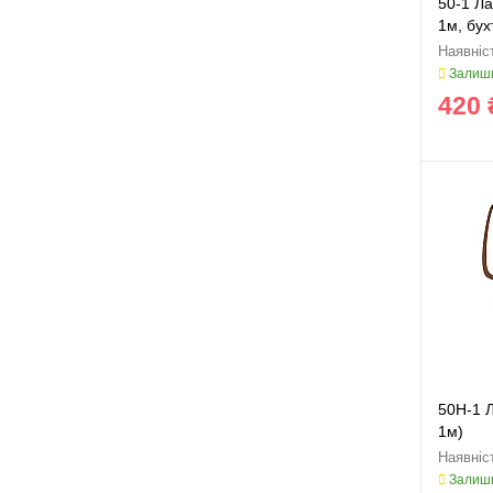
50-1 Ла
1м, бух
Залиши
420 
50H-1 
1м)
Залиши