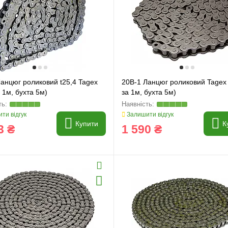
анцюг роликовий t25,4 Tagex
20B-1 Ланцюг роликовий Tagex 
а 1м, бухта 5м)
за 1м, бухта 5м)
ти відгук
Залишити відгук
Купити
К
3 ₴
1 590 ₴