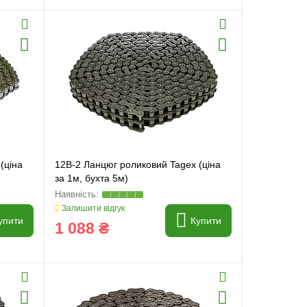
(ціна
12B-2 Ланцюг роликовий Tagex (ціна
за 1м, бухта 5м)
Залишити відгук
упити
Купити
1 088 ₴