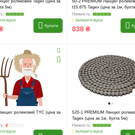
нцюг роликовий Tagex (ціна за
50-2 PREMIUM Ланцюг ролико
та 5м)
t15.875 Tagex (ціна за 1м, бухт
ти відгук
Залишити відгук
Купити
К
₴
838 ₴
Ланцюг роликовий TYC (ціна за
520-1 PREMIUM Ланцюг ролик
Tagex (ціна за 1м, бухта 5м)
ти відгук
Залишити відгук