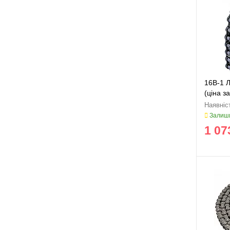
16B-1 Л
(ціна з
Залиши
1 07