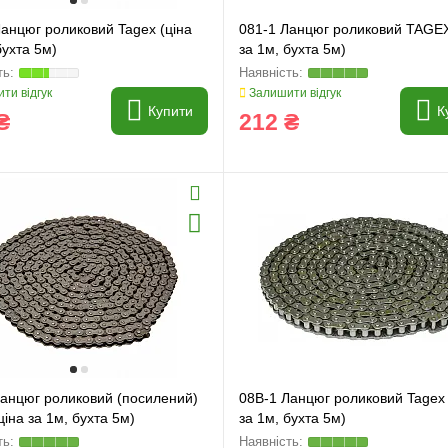
анцюг роликовий Tagex (ціна
081-1 Ланцюг роликовий TAGEX
бухта 5м)
за 1м, бухта 5м)
ти відгук
Залишити відгук
Купити
К
₴
212 ₴
Ланцюг роликовий (посилений)
08B-1 Ланцюг роликовий Tagex 
ціна за 1м, бухта 5м)
за 1м, бухта 5м)