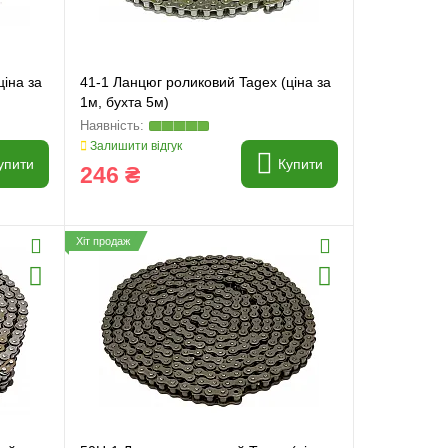
ціна за
41-1 Ланцюг роликовий Tagex (ціна за
1м, бухта 5м)
Залишити відгук
упити
Купити
246 ₴
Хіт продаж