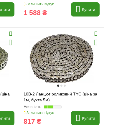
Залишити відгук
упити
Купити
1 588 ₴
(ціна
10B-2 Ланцюг роликовий TYC (ціна за
1м, бухта 5м)
Залишити відгук
упити
Купити
817 ₴