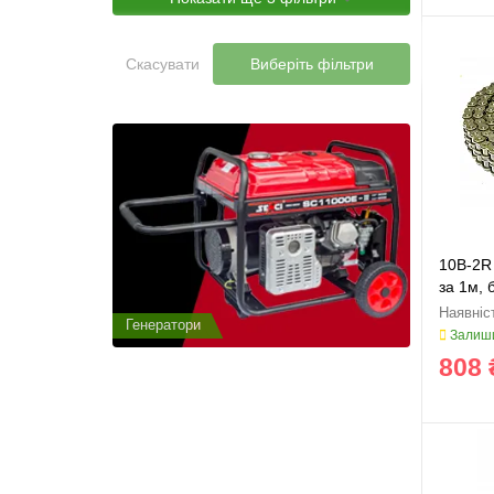
Скасувати
Виберіть фільтри
10B-2R
за 1м, 
Генератори
Генератор
Залиши
808 