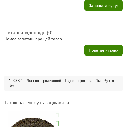
Залишити відгук
Питання-відповідь
(0)
Немає запитань про цей товар.
Нове запитання
08B-1
,
Ланцюг
,
роликовий
,
Tagex
,
ціна
,
за
,
1м
,
бухта
,
5м
Також вас можуть зацікавити