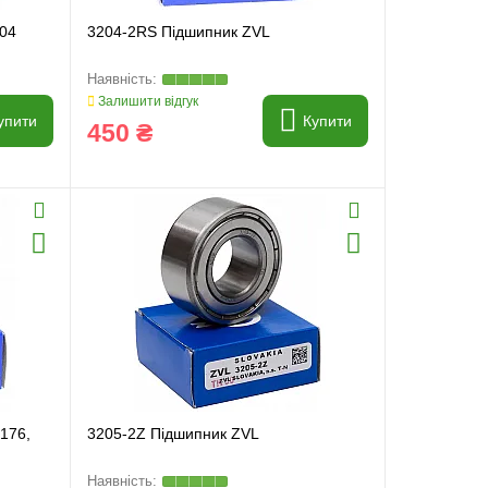
104
3204-2RS Підшипник ZVL
Залишити відгук
упити
Купити
450 ₴
176,
3205-2Z Підшипник ZVL