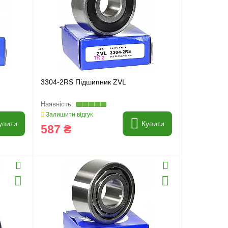
3304-2RS Підшипник ZVL
Залишити відгук
упити
Купити
587 ₴