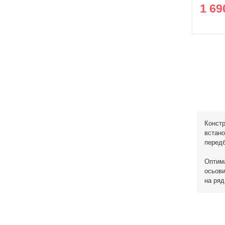
1 69
Констр
встано
передб
Оптима
осьови
на ряд