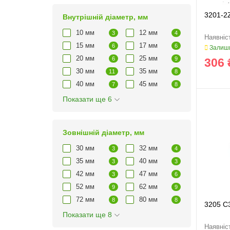
3201-2
Внутрішній діаметр, мм
10 мм
12 мм
3
4
15 мм
17 мм
6
6
Залиши
20 мм
25 мм
6
9
306 
30 мм
35 мм
11
8
40 мм
45 мм
7
8
Показати ще 6
Зовнішній діаметр, мм
30 мм
32 мм
3
4
35 мм
40 мм
3
3
42 мм
47 мм
3
6
52 мм
62 мм
9
9
72 мм
80 мм
8
8
3205 C
Показати ще 8