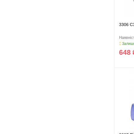
3306 C
Залиши
648 