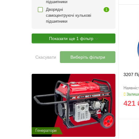
підшипники
Дворядні
1
самоцентруючі кулькові
підшипники
Показати ще 1 фільтр
Скасувати
Виберіть фільтри
3207 П
Залиши
421 
Генератори
Генератор