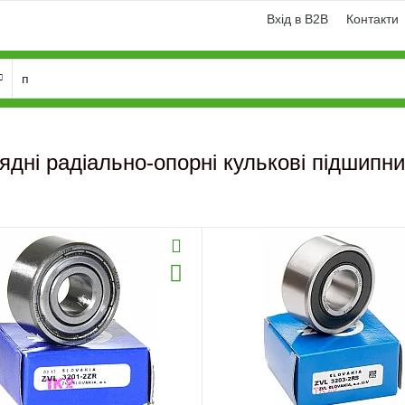
Вхід в B2B
Контакти
ядні радіально-опорні кулькові підшипн