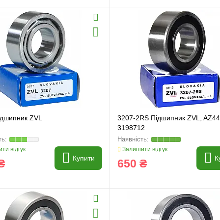
ідшипник ZVL
3207-2RS Підшипник ZVL, AZ44
3198712
ти відгук
Залишити відгук
Купити
К
₴
650 ₴
и
Генератори