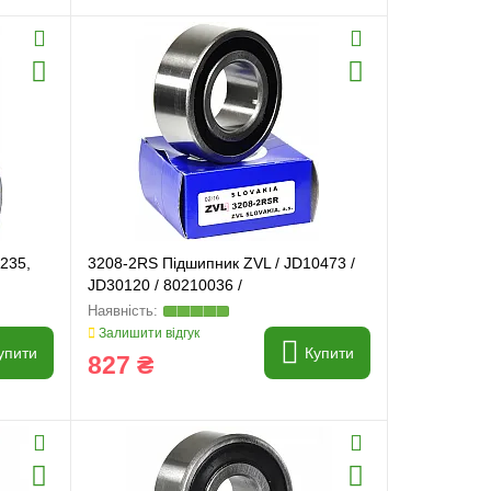
235,
3208-2RS Підшипник ZVL / JD10473 /
JD30120 / 80210036 /
Залишити відгук
упити
Купити
827 ₴