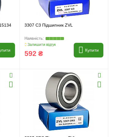
15134
3307 C3 Підшипник ZVL
Залишити відгук
упити
Купити
592 ₴