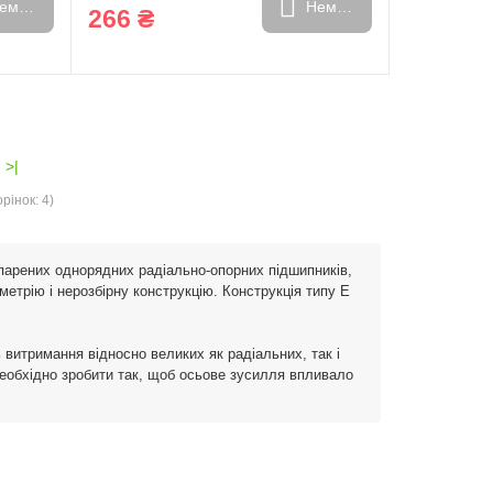
емає в наявності
Немає в наявності
266 ₴
>|
рінок: 4)
спарених однорядних радіально-опорних підшипників,
етрію і нерозбірну конструкцію. Конструкція типу Е
 витримання відносно великих як радіальних, так і
необхідно зробити так, щоб осьове зусилля впливало