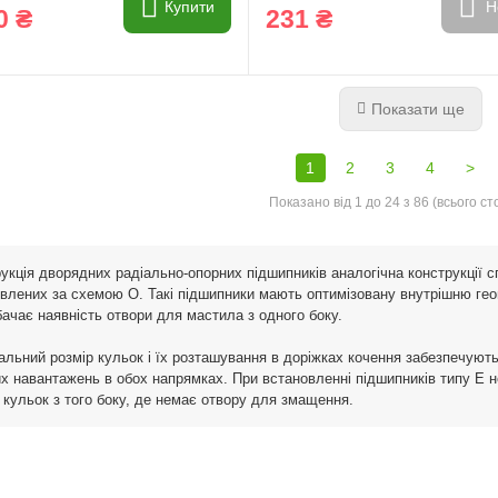
Купити
Н
0 ₴
231 ₴
Показати ще
1
2
3
4
>
Показано від 1 до 24 з 86 (всього сто
укція дворядних радіально-опорних підшипників аналогічна конструкції 
влених за схемою О. Такі підшипники мають оптимізовану внутрішню геом
ачає наявність отвори для мастила з одного боку.
льний розмір кульок і їх розташування в доріжках кочення забезпечують
х навантажень в обох напрямках. При встановленні підшипників типу Е 
 кульок з того боку, де немає отвору для змащення.