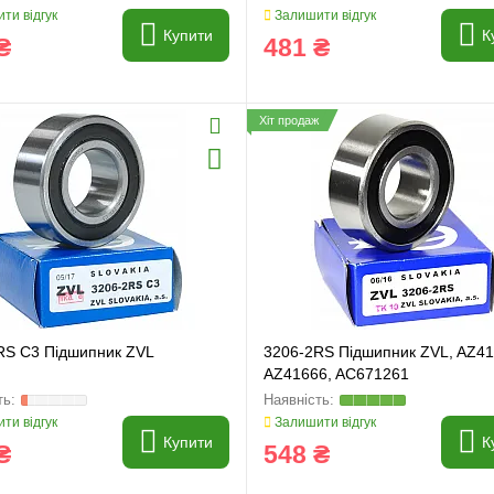
ти відгук
Залишити відгук
Купити
К
₴
481 ₴
Хіт продаж
RS C3 Підшипник ZVL
3206-2RS Підшипник ZVL, AZ41
AZ41666, AC671261
ти відгук
Залишити відгук
Купити
К
₴
548 ₴