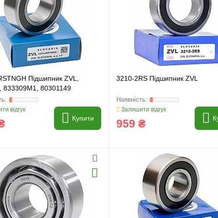
RSTNGH Підшипник ZVL,
3210-2RS Підшипник ZVL
, 833309M1, 80301149
ти відгук
Залишити відгук
Купити
К
₴
959 ₴