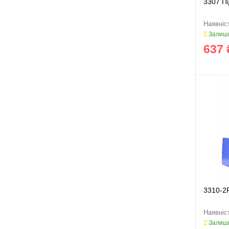
3307 П
Залиши
637 
3310-2
Залиши