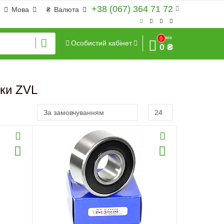
+38 (067) 364 71 72
Мова
₴
Валюта
Сума
0
Особистий кабінет
0 ₴
ики ZVL