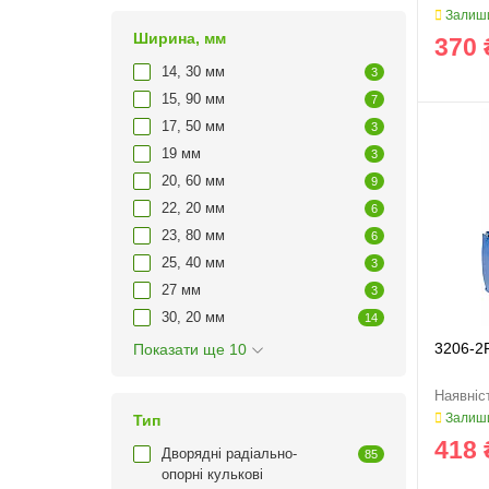
Залиши
Ширина, мм
370 
14, 30 мм
3
15, 90 мм
7
17, 50 мм
3
19 мм
3
20, 60 мм
9
22, 20 мм
6
23, 80 мм
6
25, 40 мм
3
27 мм
3
30, 20 мм
14
3206-2
Показати ще 10
Залиши
Тип
418 
Дворядні радіально-
85
опорні кулькові