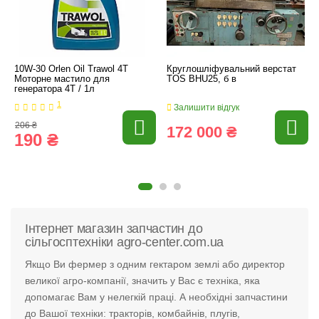
10W-30 Orlen Oil Trawol 4T
Круглошліфувальний верстат
Моторне мастило для
TOS BHU25, б в
генератора 4T / 1л
1
Залишити відгук
206 ₴
172 000 ₴
190 ₴
Інтернет магазин запчастин до
сільгосптехніки agro-center.com.ua
Якщо Ви фермер з одним гектаром землі або директор
великої агро-компанії, значить у Вас є техніка, яка
допомагає Вам у нелегкій праці. А необхідні запчастини
до Вашої техніки: тракторів, комбайнів, плугів,