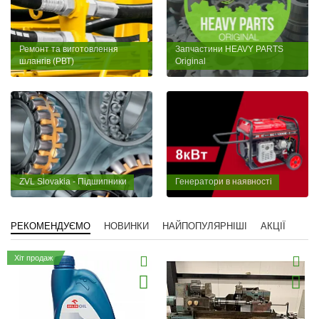
Ремонт та виготовлення
Запчастини HEAVY PARTS
шлангів (РВТ)
Original
ZVL Slovakia - Підшипники
Генератори в наявності
РЕКОМЕНДУЄМО
НОВИНКИ
НАЙПОПУЛЯРНІШІ
АКЦІЇ
Хіт продаж