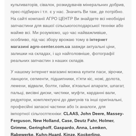
культиваторів, сівалок, розкидувачів мінеральних добрив,
прес-підбирач і т.п. є у нас. Значить Ви там, де потрібно.
На сайті компанії АГРО ЦЕНТР Ви знайдете всі необхідні
запчастини для вашої сільськогосподарської техніки або
майже всі. Ми розуміємо, що час найважливіше,
особливо, під час збору врожаю тому в
інтернет
магазині agro-center.com.ua
завжди актуальні ціни,
залишки на складах, і що найголовніше, фотографії
реальних запчастин з наших складів.
У нашому інтернет магазині можна купити паси, зірочки,
ланцюги, сегменти, підшипники, п'яти кіс, ножі, долота,
лемехи, відвали, болти, гайки, в'язальні апарати, шпагат,
пальці, висівні диски, чистики, муфти, карданні вали,
редуктори, комплектуючі до двигунів та інші оригінальні,
професійні запасні частини або їх аналоги, для
імпортної сільгосптехніки:
CLAAS
,
John Deere
,
Massey-
Ferguson
,
New Holland
,
Case
,
Deutz Fahr
,
Holmer
,
Grimme
,
Geringhoff
,
Gaspardo
,
Anna
,
Lemken
,
Rabewerke
,
Kuhn-Huard
,
Kinze
,
Kockerling
,