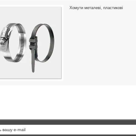
ктуючих, безперечна якість та
використовуваний тип зчіпки для
Хомути металеві, пластикові
ійний вибір.Німецький бренд
приєднання плугів та інших знар
 Заснований у 1984 році, є
сільськогосподарського або
→
промисловог..
→
7.2026
1434
13.05.2026
12170
и
Генератори