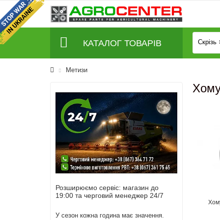
КАТАЛОГ ТОВАРІВ
Скрізь
Метизи
Хому
Новим
Розширюємо сервіс: магазин до
Нове 
Графік
19:00 та черговий менеджер 24/7
ланцюг
Хом
елеват
о висловити
У сезон кожна година має значення.
TAGEX 