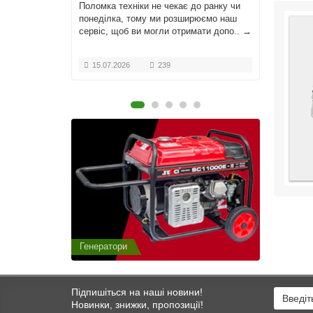
у,
Поломка техніки не чекає до ранку чи
компле
ке ми
понеділка, тому ми розширюємо наш
профес
у.Нехай
сервіс, щоб ви могли отримати допо..
→
TAGEX.
одни..
15.07.2026
239
01.0
Генератори
Генератор
Підпишіться на наші новини!
Новинки, знижки, пропозиції!