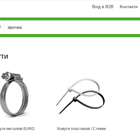
Вхід в B2B
Контакти
ти
надходження TAGEX: паси,
Навіска трактора - конструкція,
и, транспортери, планки
категорії, складові
ути металеві EURO
Хомути пластикові / Cтяжки
ора...
– це більш як 10 000 видів
Триточкова навіска - широко