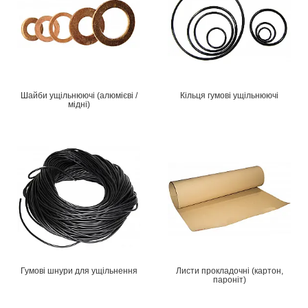
Шайби ущільнюючі (алюмієві /
Кільця гумові ущільнюючі
мідні)
Гумові шнури для ущільнення
Листи прокладочні (картон,
пароніт)