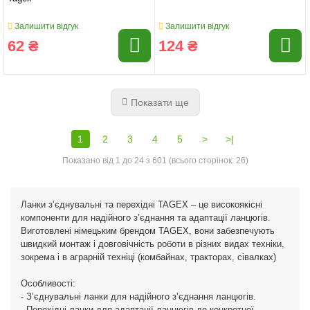
Залишити відгук
Залишити відгук
62 ₴
124 ₴
Показати ще
1
2
3
4
5
>
>|
Показано від 1 до 24 з 601 (всього сторінок: 26)
Ланки з’єднувальні та перехідні TAGEX – це високоякісні
компоненти для надійного з’єднання та адаптації ланцюгів.
Виготовлені німецьким брендом TAGEX, вони забезпечують
швидкий монтаж і довговічність роботи в різних видах техніки,
зокрема і в аграрній техніці (комбайнах, тракторах, сівалках)
Особливості:
- З’єднувальні ланки для надійного з’єднання ланцюгів.
- Перехідні ланки для адаптації ланцюгів до конкретної