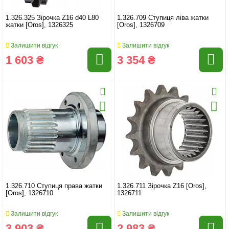
1.326.325 Зірочка Z16 d40 L80
1.326.709 Ступиця ліва жатки
жатки [Oros], 1326325
[Oros], 1326709
Залишити відгук
Залишити відгук
1 603 ₴
3 354 ₴
1.326.710 Ступиця права жатки
1.326.711 Зірочка Z16 [Oros],
[Oros], 1326710
1326711
Залишити відгук
Залишити відгук
3 903 ₴
2 983 ₴