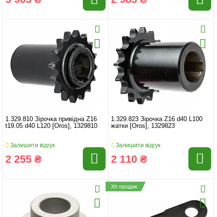
1.329.810 Зірочка привідна Z16
1.329.823 Зірочка Z16 d40 L100
t19.05 d40 L120 [Oros], 1329810
жатки [Oros], 1329823
Залишити відгук
Залишити відгук
2 255 ₴
2 110 ₴
Хіт продаж