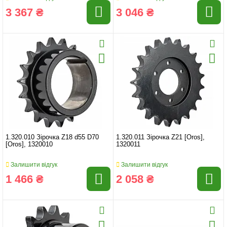
3 367 ₴
3 046 ₴
1.320.010 Зірочка Z18 d55 D70
1.320.011 Зірочка Z21 [Oros],
[Oros], 1320010
1320011
Залишити відгук
Залишити відгук
1 466 ₴
2 058 ₴