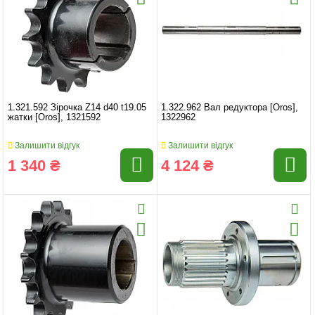
1.321.592 Зірочка Z14 d40 t19.05
1.322.962 Вал редуктора [Oros],
жатки [Oros], 1321592
1322962
Залишити відгук
Залишити відгук
1 340 ₴
4 124 ₴