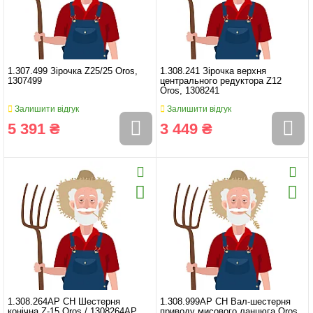
1.307.499 Зірочка Z25/25 Oros,
1.308.241 Зірочка верхня
1307499
центрального редуктора Z12
Oros, 1308241
Залишити відгук
Залишити відгук
5 391 ₴
3 449 ₴
1.308.264AP CH Шестерня
1.308.999AP CH Вал-шестерня
конічна Z-15 Oros / 1308264AP
приводу мисового ланцюга Oros