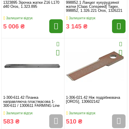
1323895 Зірочка жатки Z16 L170
998852.1 Ланцюг кукурудзяної
d40 Oros, 1.323.895
жатки [Claas Conspeed] Tagex,
998852, 1.326.221 Oros, 1326221
Залишити відгук
Залишити відгук
5 006 ₴
3 145 ₴
1-300-611.42 Планка
1-306-021.42 Ніж подрібнювача
направляюча пластмасова 1-
[OROS], 130602142
300-611 / 1300611 FARMING Line
Залишити відгук
Залишити відгук
583 ₴
510 ₴