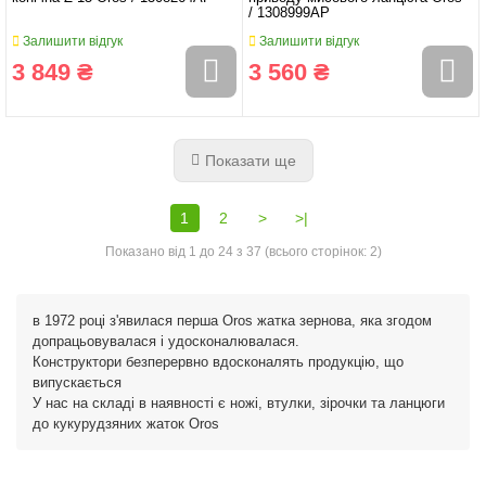
/ 1308999AP
Залишити відгук
Залишити відгук
3 849 ₴
3 560 ₴
Показати ще
1
2
>
>|
Показано від 1 до 24 з 37 (всього сторінок: 2)
в 1972 році з'явилася перша Oros жатка зернова, яка згодом
допрацьовувалася і удосконалювалася.
Конструктори безперервно вдосконалять продукцію, що
випускається
У нас на складі в наявності є ножі, втулки, зірочки та ланцюги
до кукурудзяних жаток Oros