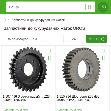
Запчастини до кукурудзяних жаток
Запчастини до кукурудзяних жаток OROS
Фільтр
1.307.496 Зірочка подвійна Z28
1.310.734 Шестерня Z38 d55
[Oros], 1307496
жатки [Oros], 1310734
Залишити відгук
Залишити відгук