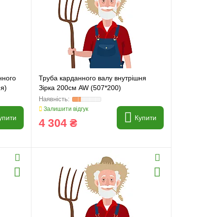
нного
Труба карданного валу внутрішня
ня)
Зірка 200см AW (507*200)
Залишити відгук
упити
Купити
4 304 ₴