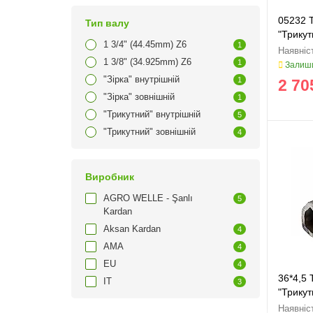
05232 Т
Тип валу
"Трикут
1 3/4" (44.45mm) Z6
1
1 3/8" (34.925mm) Z6
1
Залиши
"Зірка" внутрішній
1
2 70
"Зірка" зовнішній
1
"Трикутний" внутрішній
5
"Трикутний" зовнішній
4
Виробник
AGRO WELLE - Şanlı
5
Kardan
Aksan Kardan
4
AMA
4
EU
4
36*4,5 
IT
3
"Трику
36x4.5 