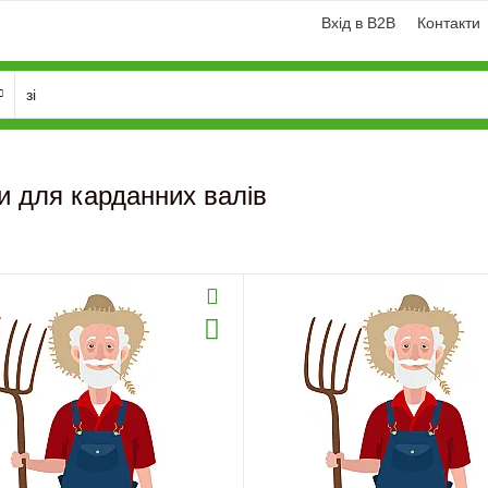
Вхід в B2B
Контакти
и для карданних валів