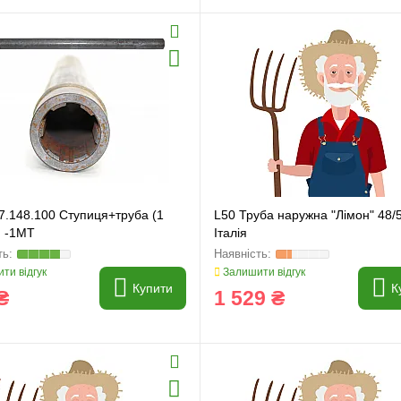
7.148.100 Ступиця+труба (1
L50 Труба наружна "Лімон" 48/5
) -1MT
Італія
ти відгук
Залишити відгук
Купити
К
₴
1 529 ₴