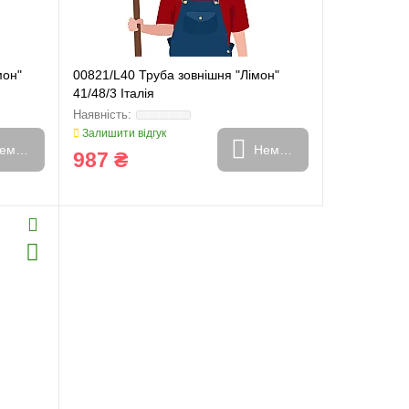
мон"
00821/L40 Труба зовнішня "Лімон"
41/48/3 Італія
Залишити відгук
емає в наявності
Немає в наявності
987 ₴