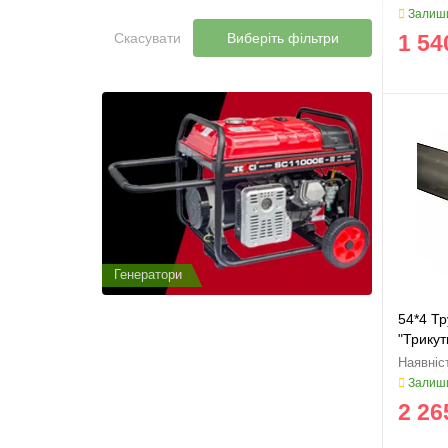
Залиши
Скасувати
Виберіть фільтри
1 54
Генератори
Генератор
54*4 Тр
"Трикут
Залиши
2 26