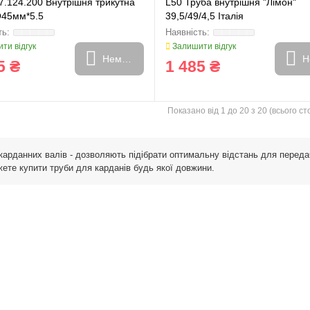
7.124.200 Внутрішня трикутна
L50 Труба внутрішня "Лімон"
Q45мм*5.5
39,5/49/4,5 Італія
ти відгук
Залишити відгук
Немає в наявності
Н
5 ₴
1 485 ₴
Показано від 1 до 20 з 20 (всього сто
карданних валів - дозволяють підібрати оптимальну відстань для передачі
ете купити труби для карданів будь якої довжини.