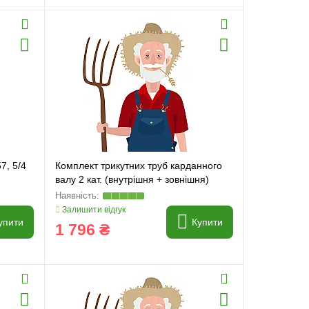
7, 5/4
Комплект трикутних труб карданного
валу 2 кат. (внутрішня + зовнішня)
29/36
Залишити відгук
упити
Купити
1 796 ₴