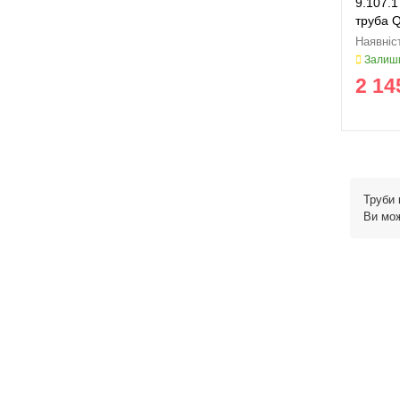
9.107.1
труба 
Залиши
2 14
Труби 
Ви мож