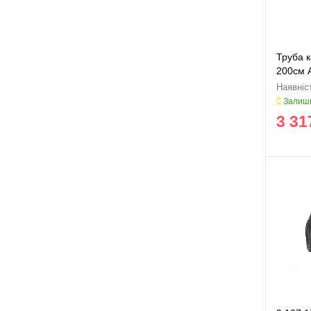
Труба к
200см 
Залиши
3 31