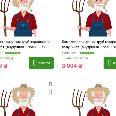
т трикутних труб карданного
Комплект трикутних труб карда
кат. (внутрішня + зовнішня)
валу 6 кат. (внутрішня + зовніш
45*4/54
ти відгук
Залишити відгук
Купити
К
9 ₴
3 004 ₴