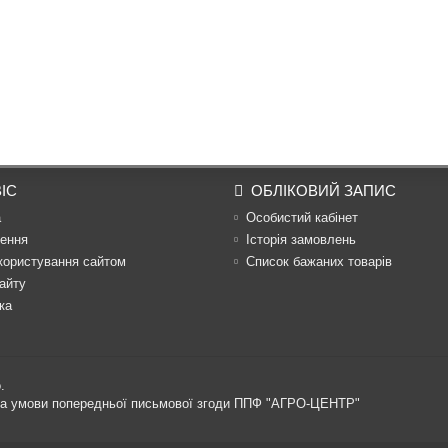
ІС
ОБЛІКОВИЙ ЗАПИС
а
Особистий кабінет
ення
Історія замовлень
користування сайтом
Список бажаних товарів
айту
ка
.
 за умови попередньої письмової згоди ППФ "АГРО-ЦЕНТР"