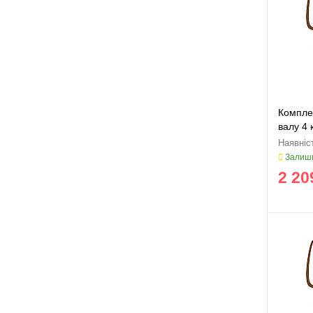
Комплек
валу 4 
36/43,5
Залиши
2 20