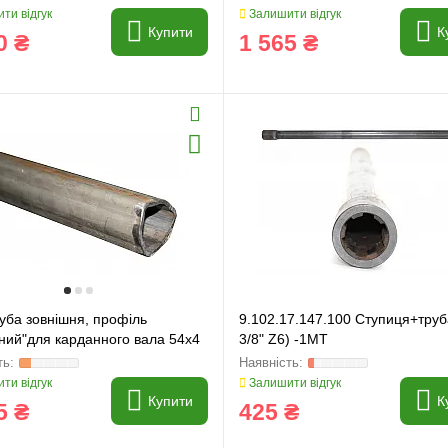
ти відгук
Залишити відгук
Купити
К
0 ₴
1 565 ₴
и
Генератори
уба зовнішня, профіль
9.102.17.147.100 Ступиця+труб
ний"для карданного вала 54x4
3/8" Z6) -1MT
ти відгук
Залишити відгук
Купити
К
5 ₴
425 ₴