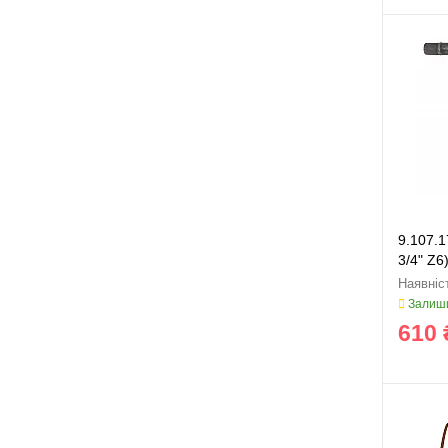
9.107.1
3/4" Z6
Залиши
610 