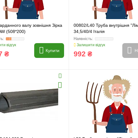
арданного валу зовнішня Зірка
00802/L40 Труба внутрішня "Лі
AW (508*200)
34,5/40/4 Італія
ти відгук
Залишити відгук
Купити
Н
7 ₴
992 ₴