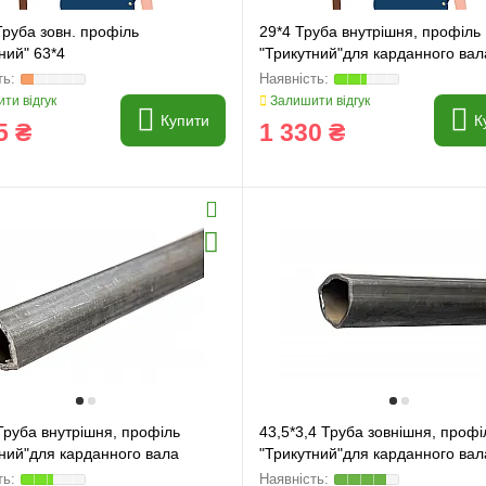
руба зовн. профіль
29*4 Труба внутрішня, профіль
ний" 63*4
"Трикутний"для карданного вал
ти відгук
Залишити відгук
Купити
К
5 ₴
1 330 ₴
Труба внутрішня, профіль
43,5*3,4 Труба зовнішня, профі
тний"для карданного вала
"Трикутний"для карданного вал
(ціна за 1м, труби по 1,5м)
43.5x3.4