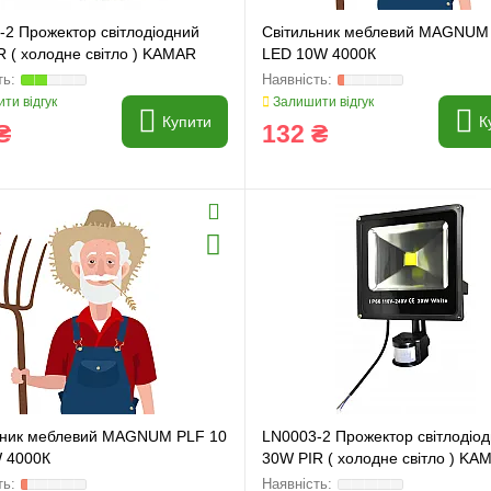
-2 Прожектор світлодіодний
Світильник меблевий MAGNUM
R ( холодне світло ) KAMAR
LED 10W 4000К
ти відгук
Залишити відгук
Купити
К
₴
132 ₴
ьник меблевий MAGNUM PLF 10
LN0003-2 Прожектор світлодіо
 4000К
30W PIR ( холодне світло ) KA