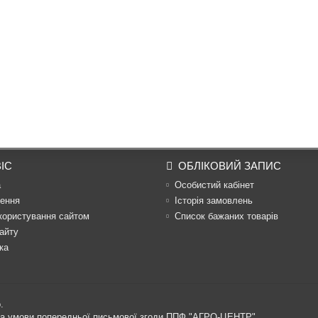
ІС
ОБЛІКОВИЙ ЗАПИС
а
Особистий кабінет
ення
Історія замовлень
користування сайтом
Список бажаних товарів
айту
ка
.
 за умови попередньої письмової згоди ППФ "АГРО-ЦЕНТР"