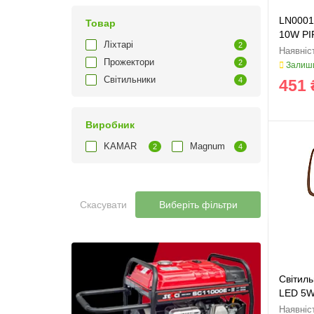
LN0001
Товар
10W PI
Ліхтарі
2
Прожектори
2
Залиши
Світильники
4
451 
Виробник
KAMAR
Magnum
2
4
Скасувати
Виберіть фільтри
Світил
LED 5W