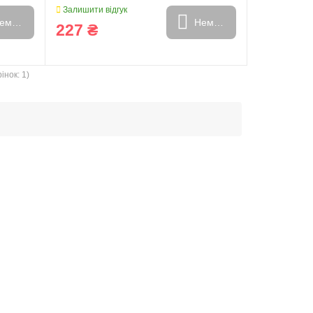
Залишити відгук
емає в наявності
Немає в наявності
227 ₴
інок: 1)