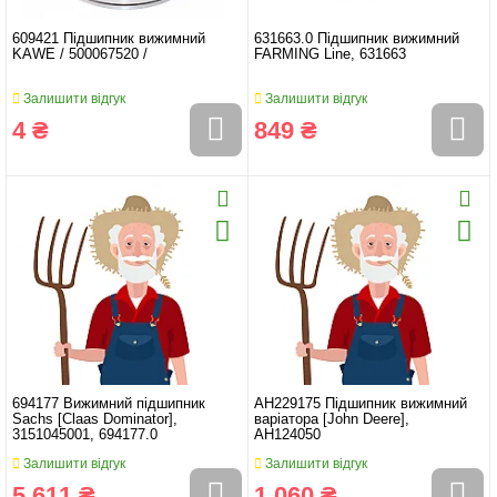
609421 Підшипник вижимний
631663.0 Підшипник вижимний
KAWE / 500067520 /
FARMING Line, 631663
Залишити відгук
Залишити відгук
4 ₴
849 ₴
694177 Вижимний підшипник
AH229175 Підшипник вижимний
Sachs [Claas Dominator],
варіатора [John Deere],
3151045001, 694177.0
AH124050
Залишити відгук
Залишити відгук
5 611 ₴
1 060 ₴