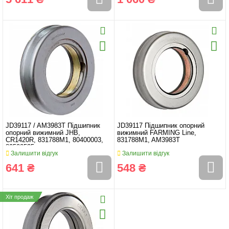
JD39117 / AM3983T Підшипник
JD39117 Підшипник опорний
опорний вижимний JHB,
вижимний FARMING Line,
CR1420R, 831788M1, 80400003,
831788M1, AM3983T
80500535
Залишити відгук
Залишити відгук
641 ₴
548 ₴
Хіт продаж