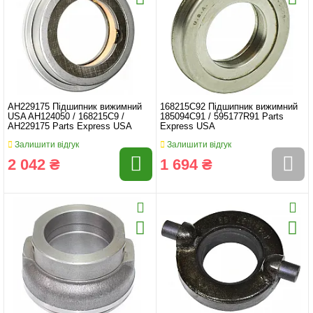
AH229175 Підшипник вижимний
168215C92 Підшипник вижимний
USA AH124050 / 168215C9 /
185094C91 / 595177R91 Parts
AH229175 Parts Express USA
Express USA
Залишити відгук
Залишити відгук
2 042 ₴
1 694 ₴