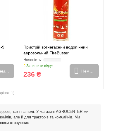
П-9
Пристрій вогнегасний водопінний
аерозольний FireBuster
Залишити відгук
емає в наявності
Немає в наявності
236 ₴
рінок: 1)
дорозі, так і на полі. У магазині AGROCENTER ми
білів, але й для тракторів та комбайнів. Ми
езпеки оточуючих.