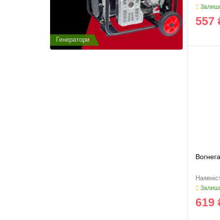
Залиши
557 
Генератори
Генератор
Вогнег
Залиши
619 