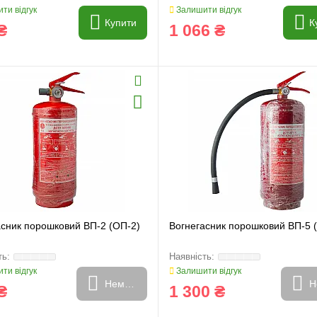
ти відгук
Залишити відгук
Купити
К
₴
1 066 ₴
и
Генератори
асник порошковий ВП-2 (ОП-2)
Вогнегасник порошковий ВП-5 
ти відгук
Залишити відгук
Немає в наявності
Н
₴
1 300 ₴