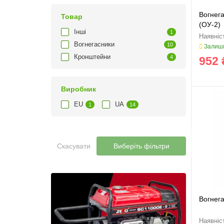
Вогнега
Товар
(ОУ-2)
Інші
1
Вогнегасники
10
Залиши
Кронштейни
4
952 
Виробник
EU
UA
1
14
Скасувати
Виберіть фільтри
Вогнег