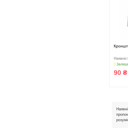
Кроншт
Залиши
90 ₴
Наявні
пропон
розумі