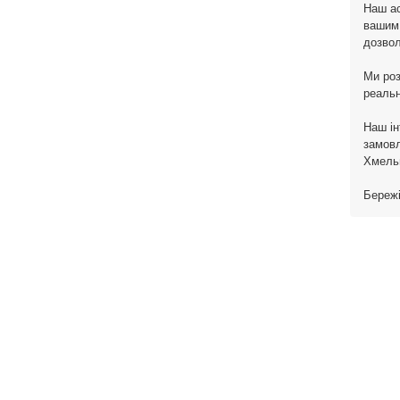
Наш ас
вашим 
дозвол
Ми роз
реальн
Наш ін
замовл
Хмельн
Бережі