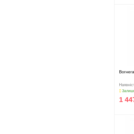
Вогнег
Залиши
1 44