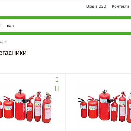
Вхід в B2B
Контакти
уари
егасники