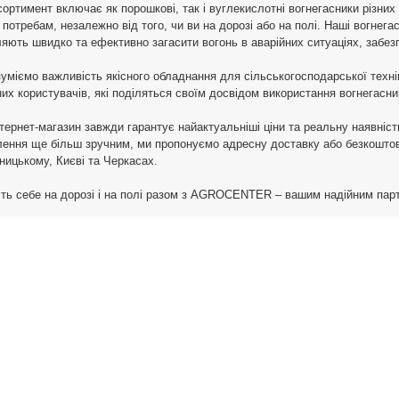
ортимент включає як порошкові, так і вуглекислотні вогнегасники різних
потребам, незалежно від того, чи ви на дорозі або на полі. Наші вогнега
яють швидко та ефективно загасити вогонь в аварійних ситуаціях, забез
уміємо важливість якісного обладнання для сільськогосподарської техн
их користувачів, які поділяться своїм досвідом використання вогнегасник
тернет-магазин завжди гарантує найактуальніші ціни та реальну наявність
ення ще більш зручним, ми пропонуємо адресну доставку або безкоштовн
ицькому, Києві та Черкасах.
ть себе на дорозі і на полі разом з AGROCENTER – вашим надійним пар