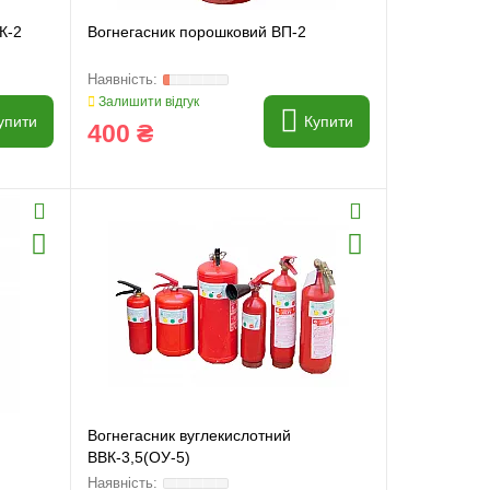
К-2
Вогнегасник порошковий ВП-2
Залишити відгук
упити
Купити
400 ₴
Вогнегасник вуглекислотний
ВВК-3,5(ОУ-5)