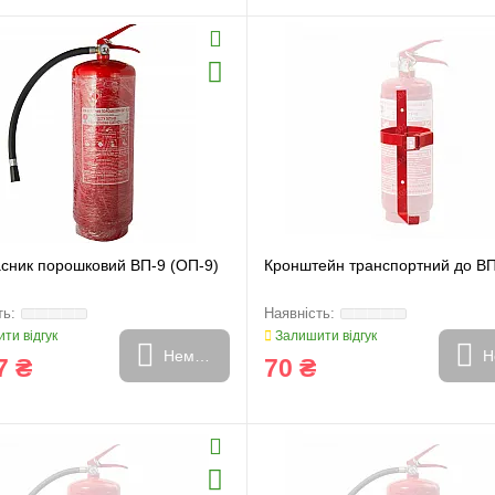
асник порошковий ВП-9 (ОП-9)
Кронштейн транспортний до В
ти відгук
Залишити відгук
Немає в наявності
Н
7 ₴
70 ₴