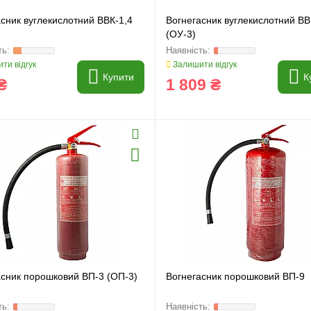
сник вуглекислотний ВВК-1,4
Вогнегасник вуглекислотний ВВ
(ОУ-3)
ти відгук
Залишити відгук
Купити
К
₴
1 809 ₴
асник порошковий ВП-3 (ОП-3)
Вогнегасник порошковий ВП-9