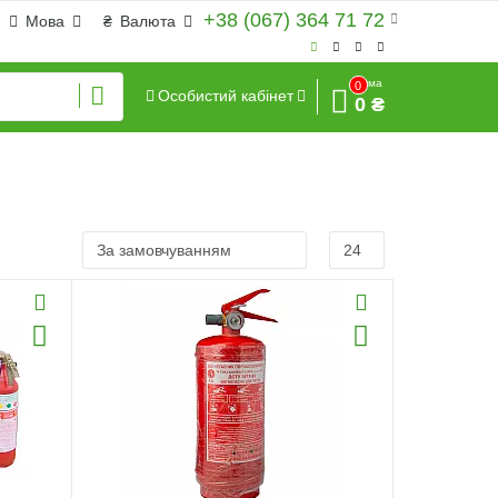
+38 (067) 364 71 72
Мова
₴
Валюта
Сума
0
Особистий кабінет
0 ₴