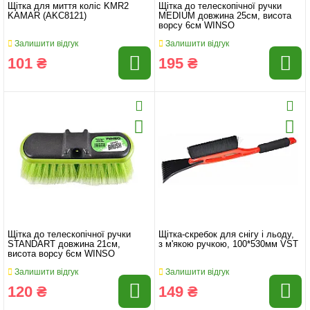
Щітка для миття коліс KMR2
Щітка до телескопічної ручки
KAMAR (AKC8121)
MEDIUM довжина 25см, висота
ворсу 6см WINSO
Залишити відгук
Залишити відгук
101 ₴
195 ₴
Щітка до телескопічної ручки
Щітка-скребок для снігу і льоду,
STANDART довжина 21см,
з м'якою ручкою, 100*530мм VST
висота ворсу 6см WINSO
Залишити відгук
Залишити відгук
120 ₴
149 ₴