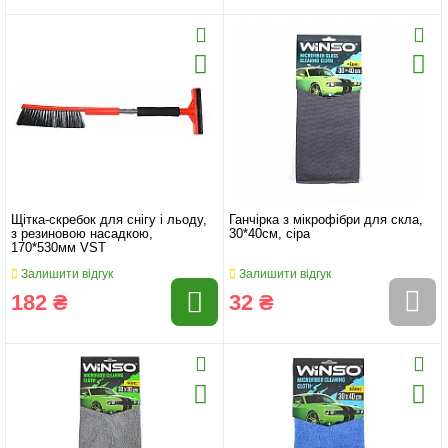
Щітка-скребок для снігу і льоду,
Ганчірка з мікрофібри для скла,
з резиновою насадкою,
30*40см, сіра
170*530мм VST
Залишити відгук
Залишити відгук
182 ₴
32 ₴