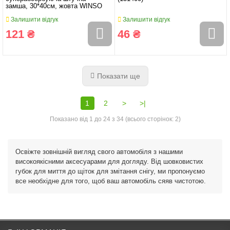
замша, 30*40см, жовта WINSO
Залишити відгук
Залишити відгук
121 ₴
46 ₴
Показати ще
1
2
>
>|
Показано від 1 до 24 з 34 (всього сторінок: 2)
Освіжте зовнішній вигляд свого автомобіля з нашими
високоякісними аксесуарами для догляду. Від шовковистих
губок для миття до щіток для змітання снігу, ми пропонуємо
все необхідне для того, щоб ваш автомобіль сяяв чистотою.