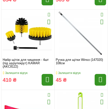
Набір щіток для чищення - 4шт
Ручка для щітки Winso (147020)
(під шурупокрут) KAMAR
108см
(AKC8122)
Залишити відгук
Залишити відгук
410 ₴
45 ₴