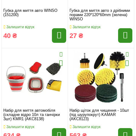
Губка для миття авто WINSO
Губка для миття авто з дрібними
(151200)
порами 220*120*60mm (зелена)
WINSO
Залишити відгук
Залишити відгук
40 ₴
27 ₴
Набір для миття автомобіля
Набір щіток для чищення - 10шт
(складне відро 10л та ганчірки
(під шурупокрут) KAMAR
3шт) KMR1 (AKC8138)
(AKC8123)
Залишити відгук
Залишити відгук
634 ₴
563 ₴