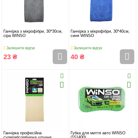
Ганчірка з мікрофібри, 30*30см,
Ганчірка з мікрофібри, 30*40см,
сіра WINSO
синя WINSO
Залишити відгук
Залишити відгук
23 ₴
40 ₴
Ганчірка професійна
Губка для миття авто WINSO
суперабсорбуюча штучна
(151400)