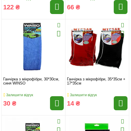
122 ₴
66 ₴
Ганчірка з мікрофібри, 30*30см,
Ганчірка з мікрофібри, 35*35см +
синя WINSO
17*35см
Залишити відгук
Залишити відгук
30 ₴
14 ₴