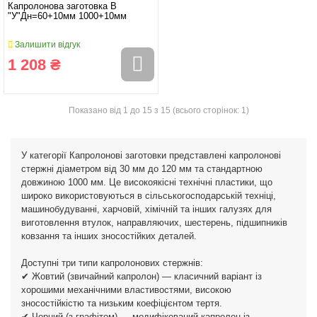
Капролонова заготовка B
"У"Дн=60+10мм 1000+10мм
Залишити відгук
1 208 ₴
Показано від 1 до 15 з 15 (всього сторінок: 1)
У категорії Капролонові заготовки представлені капролонові
стержні діаметром від 30 мм до 120 мм та стандартною
довжиною 1000 мм. Це високоякісні технічні пластики, що
широко використовуються в сільськогосподарській техніці,
машинобудуванні, харчовій, хімічній та інших галузях для
виготовлення втулок, направляючих, шестерень, підшипників
ковзання та інших зносостійких деталей.
Доступні три типи капролонових стержнів:
✔ Жовтий (звичайний капролон) — класичний варіант із
хорошими механічними властивостями, високою
зносостійкістю та низьким коефіцієнтом тертя.
✔ Чорний (з графітом) — модифікований капролон із