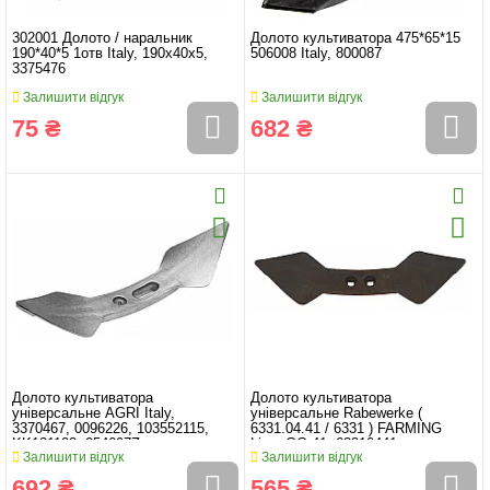
302001 Долото / наральник
Долото культиватора 475*65*15
190*40*5 1отв Italy, 190x40x5,
506008 Italy, 800087
3375476
Залишити відгук
Залишити відгук
75 ₴
682 ₴
Долото культиватора
Долото культиватора
універсальне AGRI Italy,
універсальне Rabewerke (
3370467, 0096226, 103552115,
6331.04.41 / 6331 ) FARMING
KK131123, 054697Z
Line, GG-41, 63310441
Залишити відгук
Залишити відгук
692 ₴
565 ₴