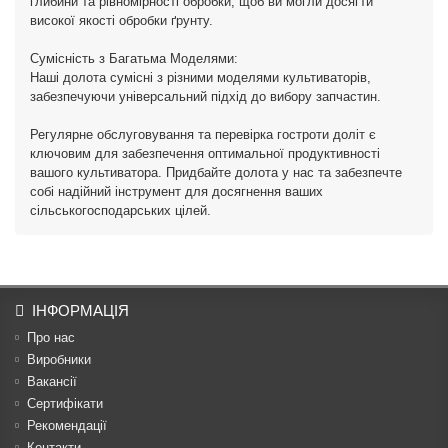
глибини та рівномірності обробки, щоб ви могли досягти
високої якості обробки ґрунту.
Сумісність з Багатьма Моделями:
Наші долота сумісні з різними моделями культиваторів,
забезпечуючи універсальний підхід до вибору запчастин.
Регулярне обслуговування та перевірка гостроти доліт є
ключовим для забезпечення оптимальної продуктивності
вашого культиватора. Придбайте долота у нас та забезпечте
собі надійний інструмент для досягнення ваших
сільськогосподарських цілей.
ІНФОРМАЦІЯ
Про нас
Виробники
Вакансії
Сертифікати
Рекомендації
Контакти