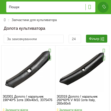
Запчастини для культиватора
Долота культиватора
Фільтр
302001 Долото / наральник
302019 Долото / наральник
190*40*5 1отв 190x40x5, 3375476
260*60*6 V M10 1отв Italy,
260x60x6
Залишити відгук
Залишити відгук