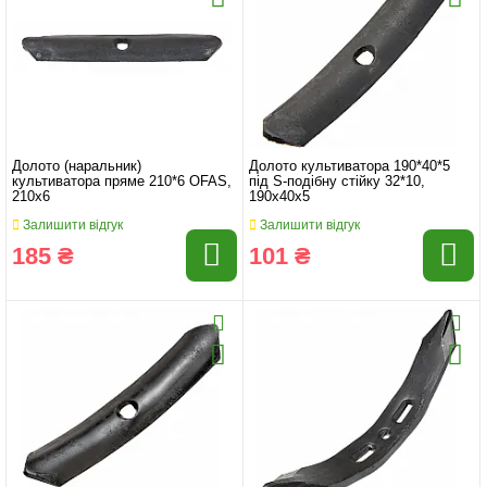
Долото (наральник)
Долото культиватора 190*40*5
культиватора пряме 210*6 OFAS,
під S-подібну стійку 32*10,
210x6
190x40x5
Залишити відгук
Залишити відгук
185 ₴
101 ₴