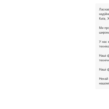
Ласкав
надійн
Київ, 
Ми про
широки
У нас 
технік
Наші ф
техніч
Наші ф
Нехай 
нашому