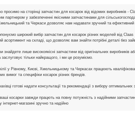
о просимо на сторінці запчастин для косарок від відомих виробників - Cl
им партнером у забезпеченні якісними запчастинами для сільськогосподар
Хмельницький та Черкаси дозволяє нам надавати зручний та ефективний се
понуємо широкий вибір запчастин для косарок різних моделей від Claas D
й асортимент на складі, що дозволяє вам знайти потрібні деталі без зай
ви знайдете лише високоякісні запчастини від оригінальних виробників а
а заслуговує тільки найкращого, і ми це розуміємо.
ілії у Рівному, Києві, Хмельницькому та Черкасах працюють кваліфікован
них вимог та специфіки косарок різних брендів.
ахівці готові надати консультації та рекомендації з вибору оптимальних 
ваші косарки завжди працють на повну потужність з надійними запчастин
 інтернет-магазині зручно та надійно