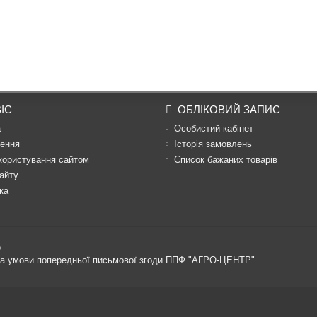
ІС
ОБЛІКОВИЙ ЗАПИС
а
Особистий кабінет
ення
Історія замовлень
користування сайтом
Список бажаних товарів
айту
ка
.
 за умови попередньої письмової згоди ППФ "АГРО-ЦЕНТР"