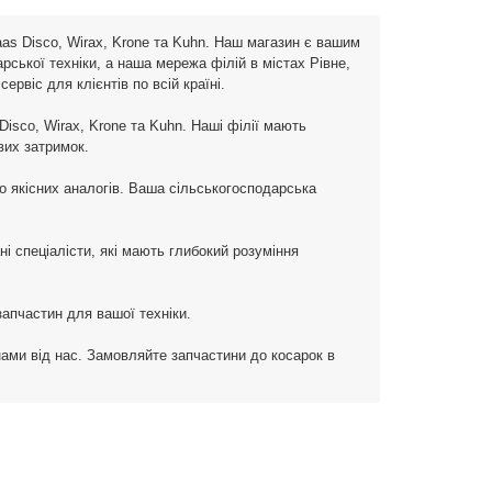
aas Disco, Wirax, Krone та Kuhn. Наш магазин є вашим
ської техніки, а наша мережа філій в містах Рівне,
рвіс для клієнтів по всій країні.
isco, Wirax, Krone та Kuhn. Наші філії мають
вих затримок.
бо якісних аналогів. Ваша сільськогосподарська
і спеціалісти, які мають глибокий розуміння
запчастин для вашої техніки.
ами від нас. Замовляйте запчастини до косарок в