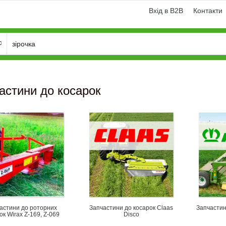
Вхід в B2B
Контакти
астини до косарок
и
Генератори
астини до роторних
Запчастини до косарок Claas
Запчасти
ок Wirax Z-169, Z-069
Disco