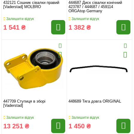
432121 Сошник сівалки правий
444687 Диск сівалки конічний
[Vaderstad] MOLBRO
423787 / 444687 / 459114
ORGAtop Germany
Залишити відгук
Залишити відгук
1 541 ₴
1 382 ₴
447709 Ступиця в зборі
448689 Тяга довга ORIGINAL
[Vaderstad]
Залишити відгук
Залишити відгук
13 251 ₴
1 450 ₴