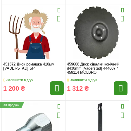
451372 Диск ромашка 410мм
459608 Диск сівалки конічний
[VADERSTAD] SP
d430mm [Vaderstad] 444687 /
459114 MOLBRO
Залишити відгук
Залишити відгук
1 200 ₴
1 312 ₴
Хіт продаж