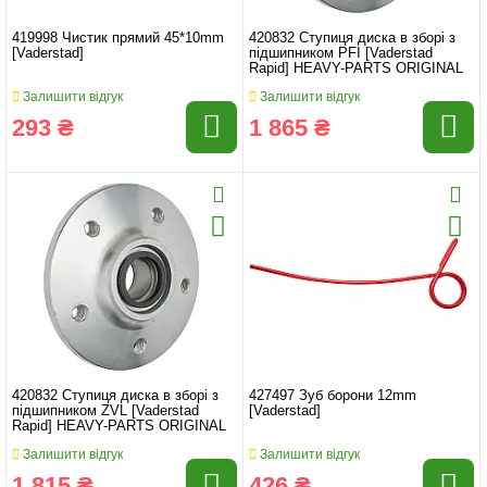
419998 Чистик прямий 45*10mm
420832 Ступиця диска в зборі з
[Vaderstad]
підшипником PFI [Vaderstad
Rapid] HEAVY-PARTS ORIGINAL
Залишити відгук
Залишити відгук
293 ₴
1 865 ₴
420832 Ступиця диска в зборі з
427497 Зуб борони 12mm
підшипником ZVL [Vaderstad
[Vaderstad]
Rapid] HEAVY-PARTS ORIGINAL
Залишити відгук
Залишити відгук
1 815 ₴
426 ₴