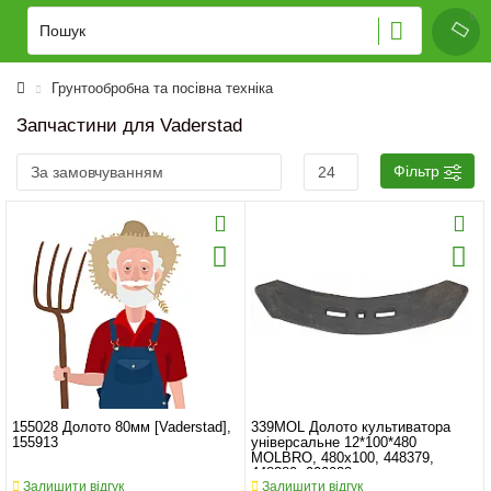
Грунтообробна та посівна техніка
Запчастини для Vaderstad
Фільтр
155028 Долото 80мм [Vaderstad],
339MOL Долото культиватора
155913
універсальне 12*100*480
MOLBRO, 480x100, 448379,
448380, 900033
Залишити відгук
Залишити відгук