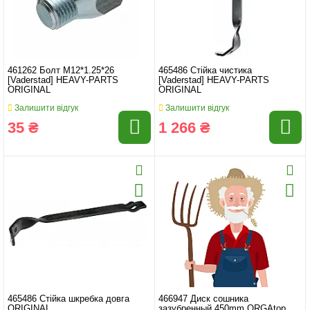
461262 Болт M12*1.25*26
465486 Стійка чистика
[Vaderstad] HEAVY-PARTS
[Vaderstad] HEAVY-PARTS
ORIGINAL
ORIGINAL
Залишити відгук
Залишити відгук
35 ₴
1 266 ₴
465486 Стійка шкребка довга
466947 Диск сошника
ORIGINAL
зазубренный 450mm ORGAtop