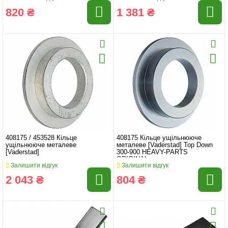
820 ₴
1 381 ₴
408175 / 453528 Кільце
408175 Кільце ущільнююче
ущільнююче металеве
металеве [Vaderstad] Top Down
[Vaderstad]
300-900 HEAVY-PARTS
ORIGINAL
Залишити відгук
Залишити відгук
2 043 ₴
804 ₴