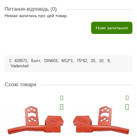
Питання-відповідь
(0)
Немає запитань про цей товар.
Нове запитання
428571
,
Болт
,
DIN603
,
M12*1
,
75*42
,
25
,
10
,
9
,
Vaderstad
Схожі товари