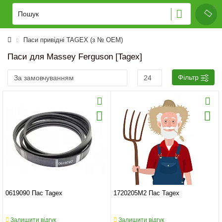
Паси привідні TAGEX (з № OEM)
Паси для Massey Ferguson [Tagex]
Фільтр
0619090 Пас Tagex
1720205M2 Пас Tagex
Залишити відгук
Залишити відгук