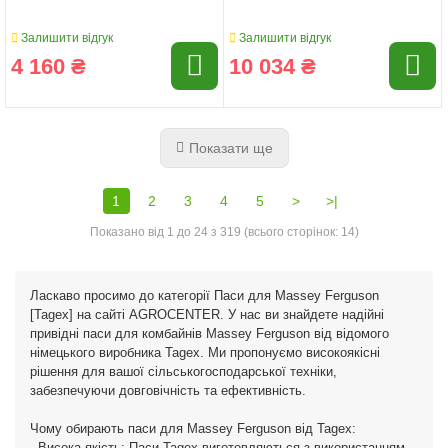
Залишити відгук
Залишити відгук
4 160 ₴
10 034 ₴
Показати ще
1
2
3
4
5
>
>|
Показано від 1 до 24 з 319 (всього сторінок: 14)
Ласкаво просимо до категорії Паси для Massey Ferguson
[Tagex] на сайті AGROCENTER. У нас ви знайдете надійні
привідні паси для комбайнів Massey Ferguson від відомого
німецького виробника Tagex. Ми пропонуємо високоякісні
рішення для вашої сільськогосподарської техніки,
забезпечуючи довговічність та ефективність.
Чому обирають паси для Massey Ferguson від Tagex:
- Висока якість: Паси Tagex виготовляються з використанням