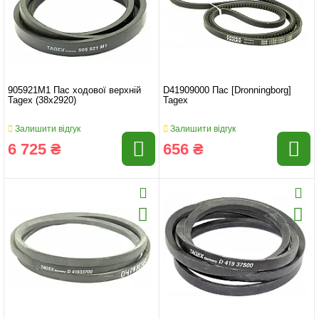
905921M1 Пас ходової верхній
D41909000 Пас [Dronningborg]
Tagex (38x2920)
Tagex
Залишити відгук
Залишити відгук
6 725 ₴
656 ₴