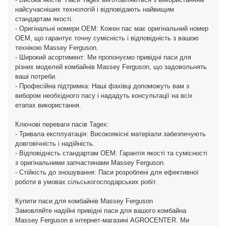
найсучасніших технологій і відповідають найвищим
стандартам якості.
- Оригінальні номери OEM: Кожен пас має оригінальний номер
OEM, що гарантує точну сумісність і відповідність з вашою
технікою Massey Ferguson.
- Широкий асортимент: Ми пропонуємо привідні паси для
різних моделей комбайнів Massey Ferguson, що задовольнять
ваші потреби.
- Професійна підтримка: Наші фахівці допоможуть вам з
вибором необхідного пасу і нададуть консультації на всіх
етапах використання.
Ключові переваги пасів Tagex:
- Тривала експлуатація: Високоякісні матеріали забезпечують
довговічність і надійність.
- Відповідність стандартам OEM: Гарантія якості та сумісності
з оригінальними запчастинами Massey Ferguson.
- Стійкість до зношування: Паси розроблені для ефективної
роботи в умовах сільськогосподарських робіт.
Купити паси для комбайнів Massey Ferguson
Замовляйте надійні привідні паси для вашого комбайна
Massey Ferguson в інтернет-магазині AGROCENTER. Ми