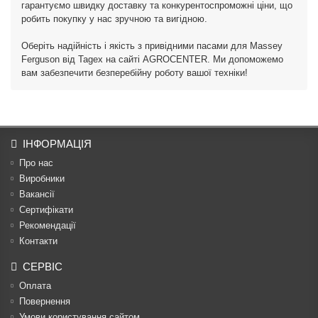
гарантуємо швидку доставку та конкурентоспроможні ціни, що
робить покупку у нас зручною та вигідною.
Оберіть надійність і якість з привідними пасами для Massey
Ferguson від Tagex на сайті AGROCENTER. Ми допоможемо
вам забезпечити безперебійну роботу вашої техніки!
ІНФОРМАЦІЯ
Про нас
Виробники
Вакансії
Сертифікати
Рекомендації
Контакти
СЕРВІС
Оплата
Повернення
Умови користування сайтом