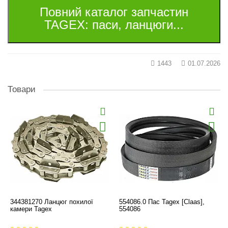
Повний каталог запчастин
TAGEX: паси, ланцюги...
1443
01.07.2026
Товари
344381270 Ланцюг похилої
554086.0 Пас Tagex [Claas],
камери Tagex
554086