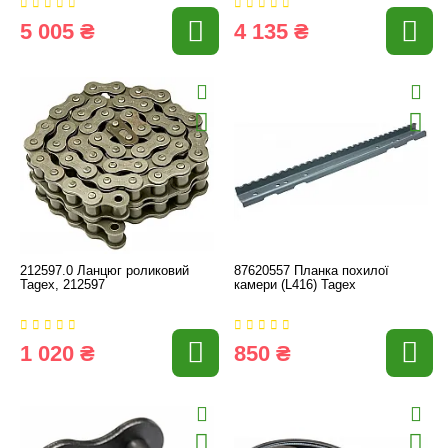
5 005 ₴
4 135 ₴
212597.0 Ланцюг роликовий
87620557 Планка похилої
Tagex, 212597
камери (L416) Tagex
1 020 ₴
850 ₴