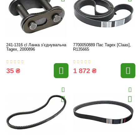
241-1316 cl Ланка з’єднувальна
7700050889 Пас Tagex [Claas],
Tagex, 2000896
R135665
35 ₴
1 872 ₴