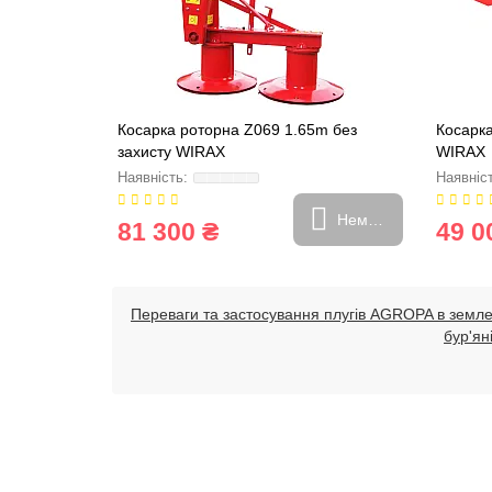
Косарка роторна Z069 1.65m без
Косарка
захисту WIRAX
WIRAX
Немає в наявності
81 300 ₴
49 0
Переваги та застосування плугів AGROPA в землер
бур'ян