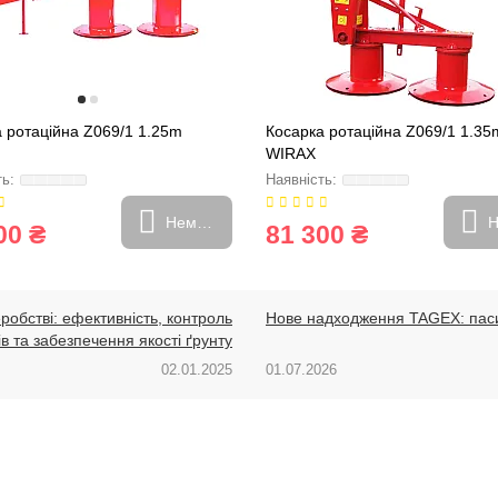
 ротаційна Z069/1 1.25m
Косарка ротаційна Z069/1 1.35
WIRAX
Немає в наявності
Н
00 ₴
81 300 ₴
обстві: ефективність, контроль
Нове надходження TAGEX: паси,
ів та забезпечення якості ґрунту
02.01.2025
01.07.2026