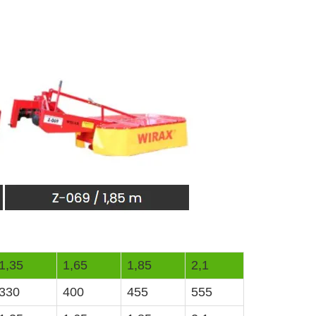
1,35
1,65
1,85
2,1
330
400
455
555