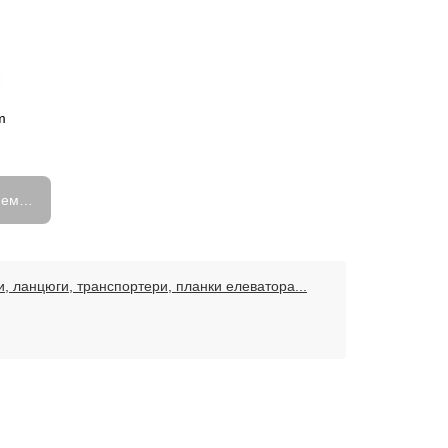
m
емає в наявності
 ланцюги, транспортери, планки елеватора...