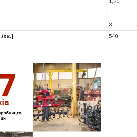
1,25
3
/хв.]
540