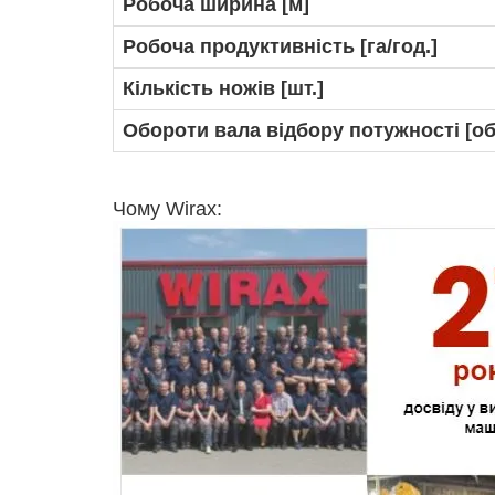
Робоча ширина [м]
Робоча продуктивність [га/год.]
Кількість ножів [шт.]
Обороти вала відбору потужності [об.
Чому Wirax: