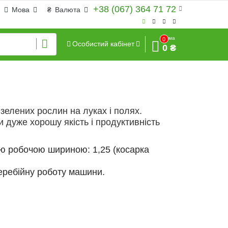
+38 (067) 364 71 72
Мова
₴
Валюта
Сума
0
Особистий кабінет
0 ₴
 зелених рослин на луках і полях.
 дуже хорошу якість і продуктивність
ою робочою шириною: 1,25 (косарка
перебійну роботу машини.