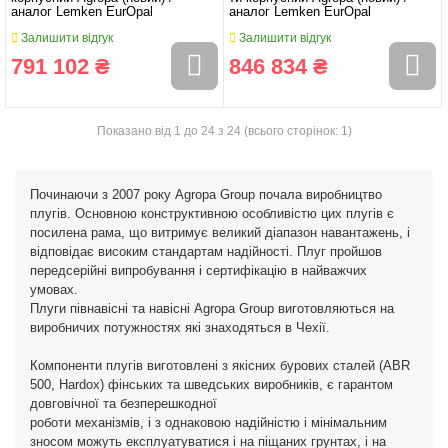
аналог Lemken EurOpal
аналог Lemken EurOpal
Залишити відгук
Залишити відгук
791 102 ₴
846 834 ₴
Показано від 1 до 24 з 24 (всього сторінок: 1)
Починаючи з 2007 року Agropa Group почала виробництво
плугів. Основною конструктивною особливістю цих плугів є
посилена рама, що витримує великий діапазон навантажень, і
відповідає високим стандартам надійності. Плуг пройшов
передсерійні випробування і сертифікацію в найважчих
умовах.
Плуги півнавісні та навісні Agropa Group виготовляються на
виробничих потужностях які знаходяться в Чехії.
Компоненти плугів виготовлені з якісних бурових сталей (ABR
500, Hardox) фінських та шведських виробників, є гарантом
довговічної та безперешкодної
роботи механізмів, і з однаковою надійністю і мінімальним
зносом можуть експлуатуватися і на піщаних грунтах, і на