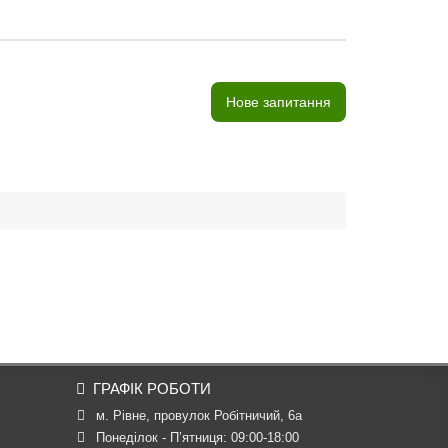
Нове запитання
ГРАФІК РОБОТИ
м. Рівне, провулок Робітничий, 6а
Понеділок - П’ятниця: 09:00-18:00
