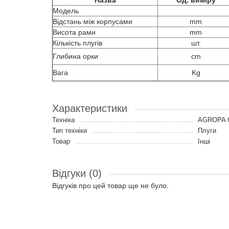
Назва
Од. виміру
Модель
Відстань між корпусами
mm
Висота рами
mm
Кількість плугів
шт.
Глибина орки
cm
Вага
Kg
Характеристики
Техніка
AGROPA
Тип техніки
Плуги
Товар
Інші
Відгуки (0)
Відгуків про цей товар ще не було.