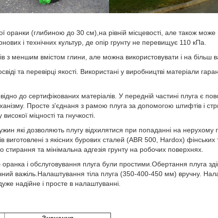
ої оранки (глибиною до 30 см),на рівній місцевості, але також може
нових і технічних культур, де опір грунту не перевищує 110 кПа.
тів з меншим вмістом глини, але можна використовувати і на більш 
віді та перевірці якості. Використані у виробництві матеріали гаран
відно до сертифікованих матеріалів. У передній частині плуга є по
анізму. Просте з'єднаня з рамою плуга за допомогою штифтів і стр
високої міцності та гнучкості.
пружин які дозволяють плугу відхилятися при попаданні на нерухому
в виготовлені з якісних бурових сталей (ABR 500, Hardox) фінських 
до стирання та мінімальна адгезія грунту на робочих поверхнях.
 оранка і обслуговування плуга були простими.Обертання плуга зді
лічний важіль.Налаштування тіла плуга (350-400-450 мм) вручну. На
уже надійне і просте в налаштуванні.