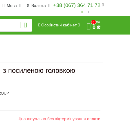
+38 (067) 364 71 72
Мова
₴
Валюта
Сума
0
Особистий кабінет
0 ₴
, з посиленою головкою
ROUP
Ціна актуальна без відтермінування оплати