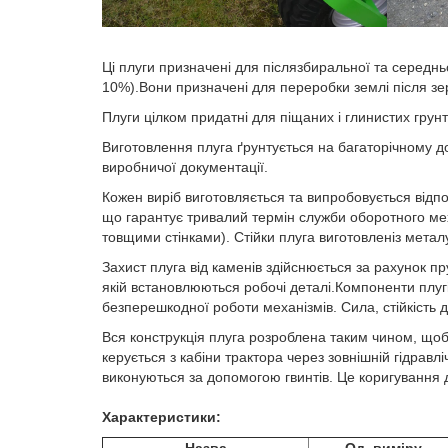
Ці плуги призначені для післязбиральної та середнь
10%).Вони призначені для переробки землі після зер
Плуги цілком придатні для піщаних і глинистих грун
Виготовлення плуга ґрунтується на багаторічному дос
виробничої документації.
Кожен виріб виготовляється та випробовується відпо
що гарантує тривалий термін служби оборотного мех
товщими стінками). Стійки плуга виготовленіз металу 
Захист плуга від каменів здійснюється за рахунок 
якій встановлюються робочі деталі.Компоненти плугі
безперешкодної роботи механізмів. Сила, стійкість 
Вся конструкція плуга розроблена таким чином, щоб
керується з кабіни трактора через зовнішній гідрав
виконуються за допомогою гвинтів. Це коригування д
Характеристики: