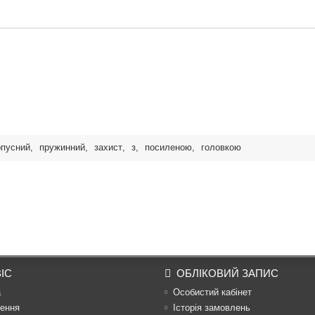
рпусний
,
пружинний
,
захист
,
з
,
посиленою
,
головкою
ІС
ОБЛІКОВИЙ ЗАПИС
а
Особистий кабінет
ення
Історія замовлень