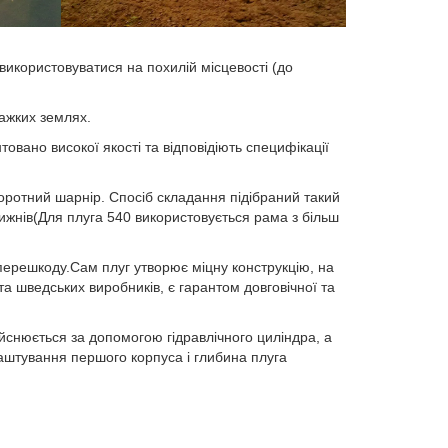
 використовуватися на похилій місцевості (до
важких землях.
товано високої якості та відповідіють специфікації
воротний шарнір. Спосіб складання підібраний такий
ижнів(Для плуга 540 використовується рама з більш
 перешкоду.Сам плуг утворює міцну конструкцію, на
та шведських виробників, є гарантом довговічної та
йснюється за допомогою гідравлічного циліндра, а
лаштування першого корпуса і глибина плуга