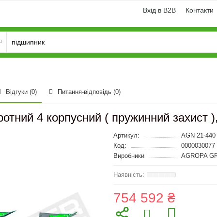
Вхід в B2B
Контакти
Відгуки (0)
Питання-відповідь
(0)
отний 4 корпусний ( пружинний захист )
Артикул:
AGN 21-440
Код:
0000030077
Виробники
AGROPA G
754 592 ₴