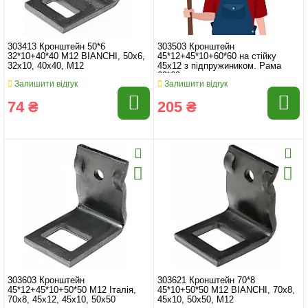
303413 Кронштейн 50*6
303503 Кронштейн
32*10+40*40 M12 BIANCHI, 50x6,
45*12+45*10+60*60 на стійку
32x10, 40x40, M12
45x12 з підпружиником. Рама
60*60
Залишити відгук
Залишити відгук
74 ₴
205 ₴
303603 Кронштейн
303621 Кронштейн 70*8
45*12+45*10+50*50 M12 Італія,
45*10+50*50 M12 BIANCHI, 70x8,
70x8, 45x12, 45x10, 50x50
45x10, 50x50, M12