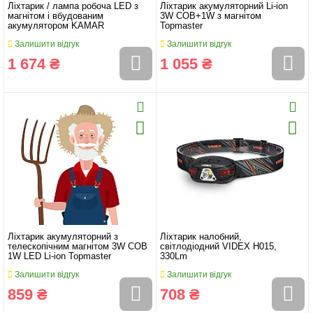
Ліхтарик / лампа робоча LED з
Ліхтарик акумуляторний Li-ion
магнітом і вбудованим
3W COB+1W з магнітом
акумулятором KAMAR
Topmaster
Залишити відгук
Залишити відгук
1 674 ₴
1 055 ₴
Ліхтарик акумуляторний з
Ліхтарик налобний,
телескопічним магнітом 3W COB
світлодіодний VIDEX H015,
1W LED Li-ion Topmaster
330Lm
Залишити відгук
Залишити відгук
859 ₴
708 ₴