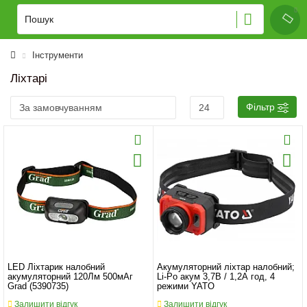
Інструменти
Ліхтарі
Фільтр
LED Ліхтарик налобний
Акумуляторний ліхтар налобний;
акумуляторний 120Лм 500мАг
Li-Po акум 3,7B / 1,2А год, 4
Grad (5390735)
режими YATO
Залишити відгук
Залишити відгук