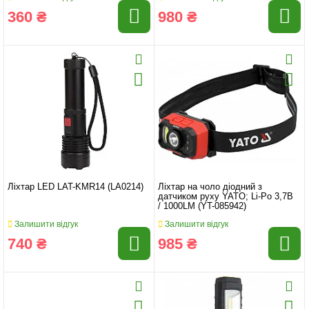
360 ₴
980 ₴
Ліхтар LED LAT-KMR14 (LA0214)
Ліхтар на чоло діодний з
датчиком руху YATO; Li-Po 3,7B
/ 1000LM (YT-085942)
Залишити відгук
Залишити відгук
740 ₴
985 ₴