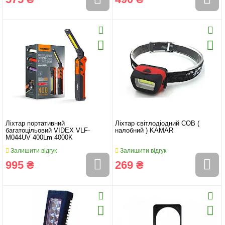
Ліхтар портативний
Ліхтар світлодіодний COB (
багатоцільовий VIDEX VLF-
налобний ) KAMAR
M044UV 400Lm 4000K
Залишити відгук
Залишити відгук
995 ₴
269 ₴