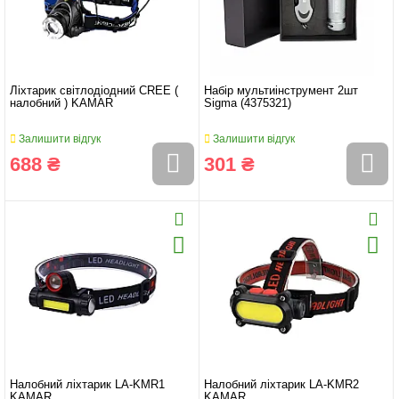
Ліхтарик світлодіодний CREE (
Набір мультиінструмент 2шт
налобний ) KAMAR
Sigma (4375321)
Залишити відгук
Залишити відгук
688 ₴
301 ₴
Налобний ліхтарик LA-KMR1
Налобний ліхтарик LA-KMR2
KAMAR
KAMAR