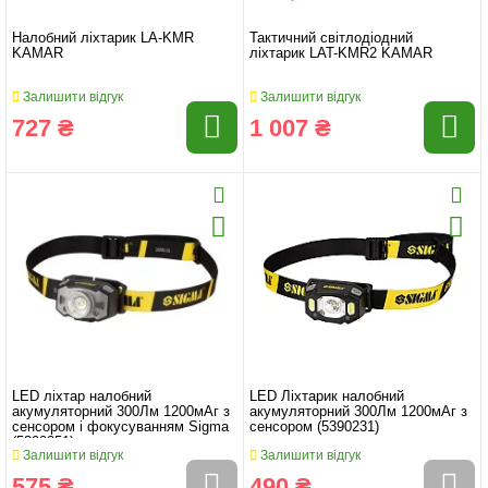
Налобний ліхтарик LA-KMR
Тактичний світлодіодний
KAMAR
ліхтарик LAT-KMR2 KAMAR
Залишити відгук
Залишити відгук
727 ₴
1 007 ₴
LED ліхтар налобний
LED Ліхтарик налобний
акумуляторний 300Лм 1200мАг з
акумуляторний 300Лм 1200мАг з
сенсором і фокусуванням Sigma
сенсором (5390231)
(5390251)
Залишити відгук
Залишити відгук
575 ₴
490 ₴