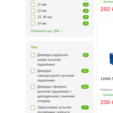
Залиши
11 мм
19
202 
12 мм
30
13, 94 мм
32
14 мм
36
Показати ще 184
Тип
Дворядні радіально-
85
опорні кулькові
підшипники
Дворядні
195
самоцентруючі кулькові
1206K 
підшипники
Дворядні сферичні
629
роликові підшипники з
Залиши
циліндричним і конічним
230 
отвором
Закріплювані кулькові
177
підшипники і корпуси