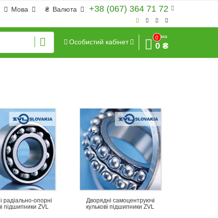
+38 (067) 364 71 72
Мова
₴
Валюта
Сума
0
Особистий кабінет
0 ₴
і радіально-опорні
Дворядні самоцентруючі
ві підшипники ZVL
кулькові підшипники ZVL