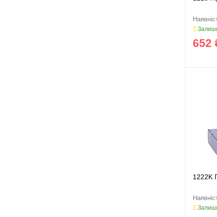
Залиши
652 
1222K 
Залиши