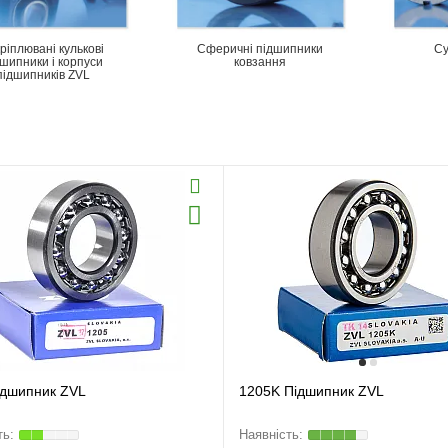
ріплювані кулькові
Сферичні підшипники
Су
дшипники і корпуси
ковзання
підшипників ZVL
ідшипник ZVL
1205K Підшипник ZVL