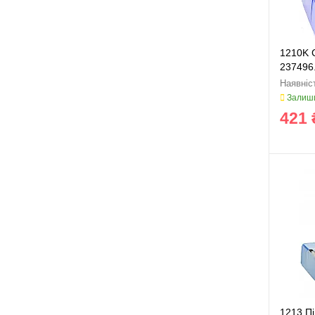
1210K 
237496.
Залиши
421 
1213 П