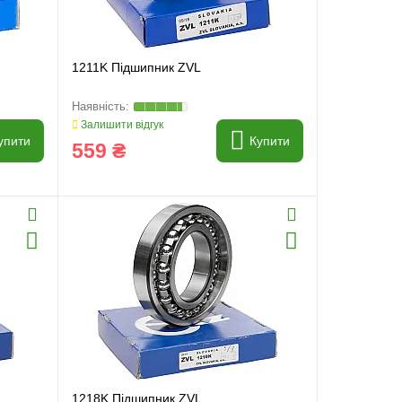
1211K Підшипник ZVL
Залишити відгук
упити
Купити
559 ₴
1218K Підшипник ZVL