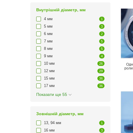
Внутрішній діаметр, мм
4 мм
1
5 мм
3
6 мм
2
7 мм
5
8 мм
5
9 мм
4
10 мм
26
Одн
роли
12 мм
29
15 мм
36
17 мм
36
Показати ще 55
Зовнішній діаметр, мм
13, 94 мм
1
16 мм
3