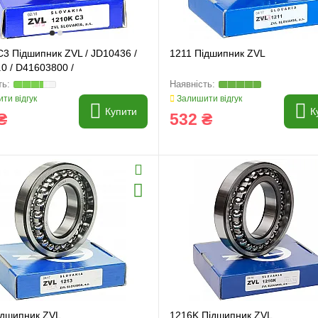
C3 Підшипник ZVL / JD10436 /
1211 Підшипник ZVL
0 / D41603800 /
ти відгук
Залишити відгук
Купити
К
₴
532 ₴
ідшипник ZVL
1216K Підшипник ZVL