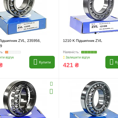
Підшипник ZVL, 235956,
1210 K Підшипник ZVL
9
ти відгук
Залишити відгук
Купити
К
₴
421 ₴
и
Генератори