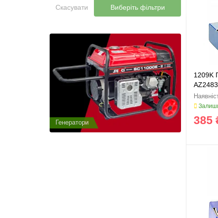
Скасувати
Виберіть фільтри
1209K 
AZ2483
Залиши
385 
Генератори
Генератор