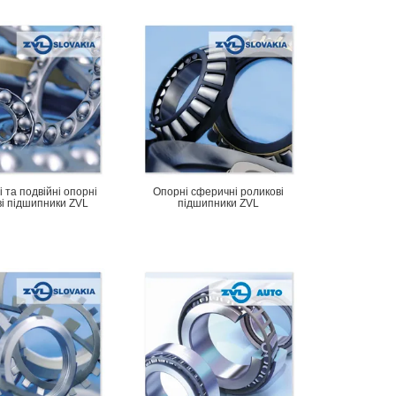
 та подвійні опорні
Опорні сферичні роликові
ві підшипники ZVL
підшипники ZVL