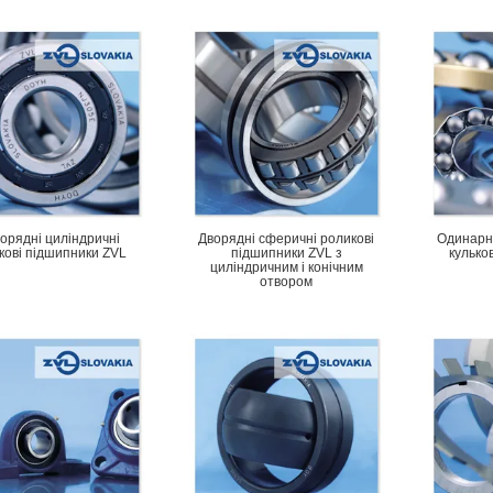
орядні циліндричні
Дворядні сферичні роликові
Одинарні
кові підшипники ZVL
підшипники ZVL з
кулько
циліндричним і конічним
отвором