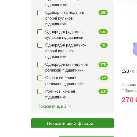
підшипників
Одинарні та подвійні
188
опорні кулькові
підшипники
Однорядні радіальні
533
кулькові підшипники
Однорядні радіально-
95
опорні кулькові
підшипники
Однорядні циліндричні
575
роликові підшипники
1207K 
Опорні сферичні
69
роликові підшипники
Залиши
Роликові конічні
115
підшипники
270 
Показати ще 2
Показати ще 2 фільтри