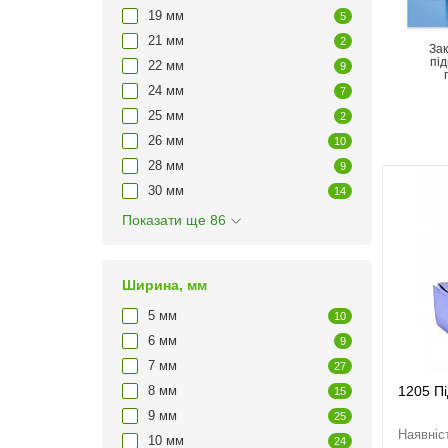
19 мм
5
21 мм
2
Зак
пі
22 мм
9
24 мм
7
25 мм
2
26 мм
10
28 мм
9
30 мм
14
Показати ще 86
Ширина, мм
5 мм
10
6 мм
9
7 мм
27
1205 П
8 мм
15
9 мм
25
10 мм
24