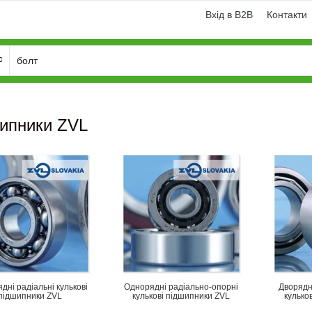
Вхід в B2B
Контакти
ипники ZVL
дні радіальні кулькові
Однорядні радіально-опорні
Дворядн
підшипники ZVL
кулькові підшипники ZVL
кулько