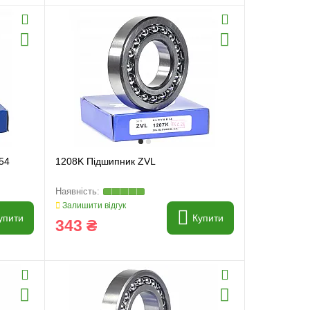
54
1208K Підшипник ZVL
Залишити відгук
упити
Купити
343 ₴