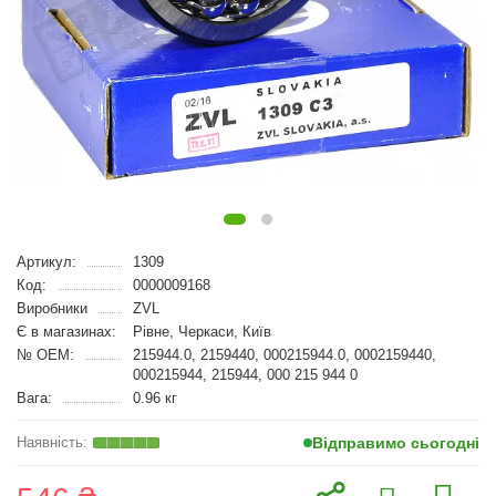
Артикул:
1309
Код:
0000009168
Виробники
ZVL
Є в магазинах:
Рівне, Черкаси, Київ
№ OEM:
215944.0, 2159440, 000215944.0, 0002159440,
000215944, 215944, 000 215 944 0
Вага:
0.96 кг
Відправимо сьогодні