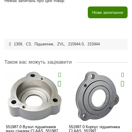
Немає запитань про цей товар.
Нове запитання
1309
,
C3
,
Підшипник
,
ZVL
,
215944.0
,
215944
Також вас можуть зацікавити
551987.0 Вузол підшипників
551997.0 Корпус підшипника
валу січкарні CLAAS, 551987
CLAAS, 551997