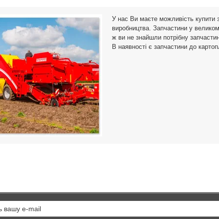
 техніки не чекає до ранку чи
комплектуючих, безперечна якіст
лка, тому ми розширюємо наш
професійний вибір.Німецький бр
У нас Ви маєте можливість купити 
, щоб ви могли отримати допо..
→
TAGEX. Заснований у 1984 році, 
виробництва. Запчастини у великому
одни..
→
ж ви не знайшли потрібну запчастин
7.2026
252
01.07.2026
1439
В наявності є запчастини до карто
и
Генератори