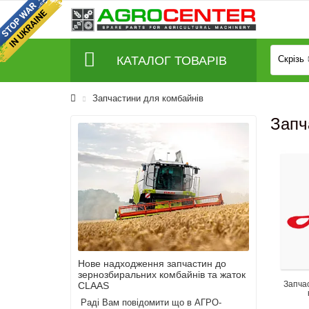
КАТАЛОГ ТОВАРІВ
Скрізь
Запчастини для комбайнів
Запч
оти)
Нове надходження запчастин до
Розшир
зернозбиральних комбайнів та жаток
19:00 
Запча
CLAAS
 з
Раді Вам повідомити що в АГРО-
У сезо