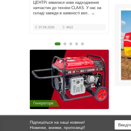
с зі
ЦЕНТРі зявилися нове надходження
Поломка
Нехай цей
запчастин до техніки CLAAS. У нас на
понеді
і серця
складі завжди в наявності вел..
→
сервіс
07.08.2026
4622
15.0
Генератори
Генератор
Підпишіться на наші новини!
Новинки, знижки, пропозиції!