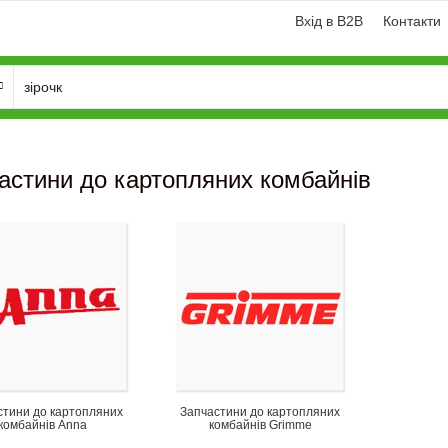
Вхід в B2B
Контакти
астини до картопляних комбайнів
юємо сервіс: магазин до
Нове надходження TAGEX: пас
та черговий менеджер 24/7
ланцюги, транспортери, планк
стини до картопляних
Запчастини до картопляних
елеватора...
комбайнів Anna
комбайнів Grimme
н кожна година має значення.
TAGEX – це більш як 10 000 виді