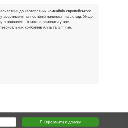
ь та
використовуваний тип зчіпки для
Великоднем
енд
приєднання плугів та інших знарядь до
світлим св
запчастини до картопляних комбайнів європейського
є
сільськогосподарського або
особливий 
 асортименті та постійній наявності на складі. Якщо
промисловог..
→
спокій,..
→
у в наявності - її можна замовити у нас.
13.05.2026
12189
10.04.202
плезбиральних комбайнів Anna та Grimme.
Оформити підписку