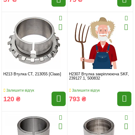
H213 Втулка CT, 213055 [Claas]
H2307 Втулка закріплююча SKF,
239127.1, 500832
Залишити відгук
Залишити відгук
120 ₴
793 ₴