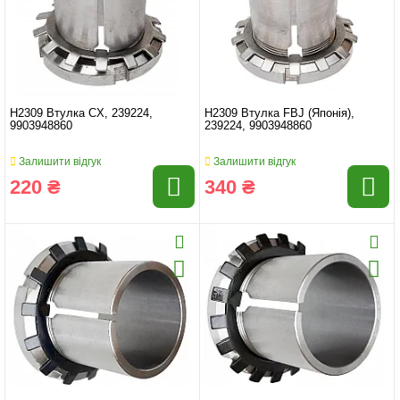
H2309 Втулка CX, 239224,
H2309 Втулка FBJ (Японія),
9903948860
239224, 9903948860
Залишити відгук
Залишити відгук
220 ₴
340 ₴