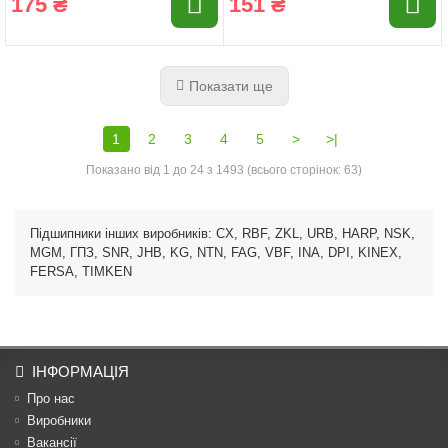
175 ₴
151 ₴
Показати ще
1
2
3
4
5
>
>|
Показано від 1 до 24 з 1493 (всього сторінок: 63)
Підшипники інших виробників: CX, RBF, ZKL, URB, HARP, NSK,
MGM, ГПЗ, SNR, JHB, KG, NTN, FAG, VBF, INA, DPI, KINEX,
FERSA, TIMKEN
ІНФОРМАЦІЯ
Про нас
Виробники
Вакансії