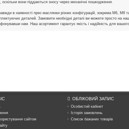
, оскільки вони піддаються зносу через механічні пошкодження.
завжди в наявності прес-маслянки різних конфігурацій, зокрема М6, М8 т
плектуючих деталей. Замовити необхідні деталі ви можете просто на на
фонувавши нам. Наш асортимент гарантує якість і надійність для вашог
ІС
ОБЛІКОВИЙ ЗАПИС
а
Особистий кабінет
ення
Історія замовлень
користування сайтом
Список бажаних товарів
айту