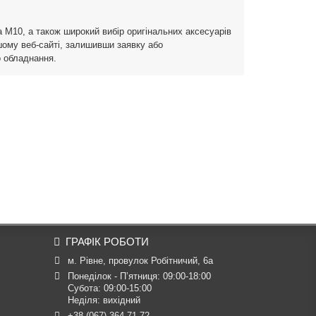
а М10, а також широкий вибір оригінальних аксесуарів
шому веб-сайті, залишивши заявку або
о обладнання.
ГРАФІК РОБОТИ
м. Рівне, провулок Робітничий, 6а
Понеділок - П’ятниця: 09:00-18:00

Субота: 09:00-15:00

Неділя: вихідний
+38 (067) 364 71 72