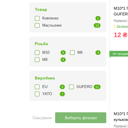
M10*1 
Товар
GUFERO
Ковпачки
1
Масльонки
13
Залиши
12 ₴
Різьба
M10
M6
6
4
Хіт продаж
M8
4
Виробник
EU
GUFERO
4
11
YATO
1
M10*1 
Скасувати
Виберіть фільтри
кулько
M10x1,