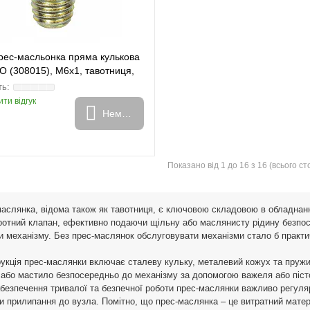
рес-масльонка пряма кулькова
 (308015), M6x1, тавотниця,
ти відгук
Немає в наявності
Показано від 1 до 16 з 16 (всього сто
аслянка, відома також як тавотниця, є ключовою складовою в обладнан
ротний клапан, ефективно подаючи щільну або маслянисту рідину безпос
и механізму. Без прес-маслянок обслуговувати механізми стало б практ
укція прес-маслянки включає сталеву кульку, металевий кожух та пружи
або мастило безпосередньо до механізму за допомогою важеля або піст
безпечення тривалої та безпечної роботи прес-маслянки важливо регуляр
и прилипання до вузла. Помітно, що прес-маслянка – це витратний матер