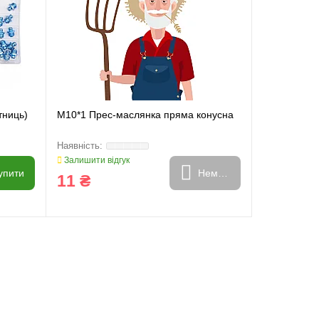
тниць)
M10*1 Прес-маслянка пряма конусна
Залишити відгук
упити
Немає в наявності
11 ₴