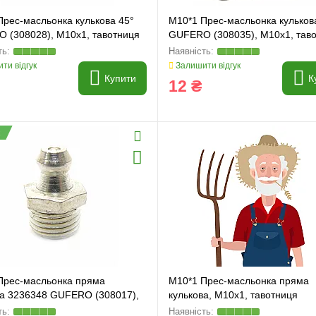
Прес-масльонка кулькова 45°
M10*1 Прес-масльонка кульков
 (308028), M10x1, тавотниця
GUFERO (308035), M10x1, тав
ти відгук
Залишити відгук
Купити
К
12 ₴
Прес-масльонка пряма
M10*1 Прес-масльонка пряма
ва 3236348 GUFERO (308017),
кулькова, M10x1, тавотниця
 тавотниця