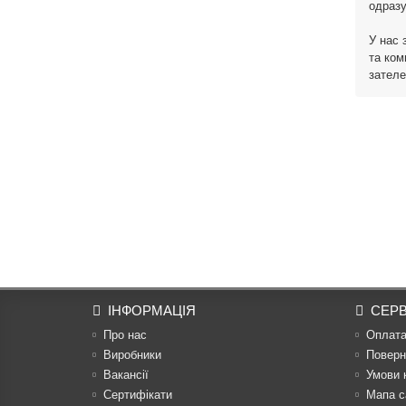
одразу
У нас 
та ком
зателе
ІНФОРМАЦІЯ
СЕРВ
Про нас
Оплат
Виробники
Поверн
Вакансії
Умови 
Сертифікати
Мапа с