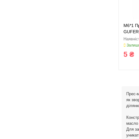
M6*1 П
GUFERO
236944
Залиши
5 ₴
Прес-м
як зво
ділянк
Констр
масло 
Для за
уникат