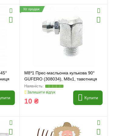
Хіт продаж
 45°
M8*1 Прес-масльонка кулькова 90°
тниця
GUFERO (308034), M8x1, тавотниця
Залишити відгук
упити
Купити
10 ₴