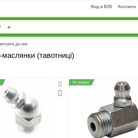
Вхід в B2B
Контакти
ектуючі до них
-маслянки (тавотниці)
Хіт продаж