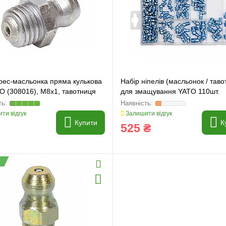
рес-масльонка пряма кулькова
Набір ніпелів (масльонок / таво
 (308016), M8x1, тавотниця
для змащування YATO 110шт.
ти відгук
Залишити відгук
Купити
К
525 ₴