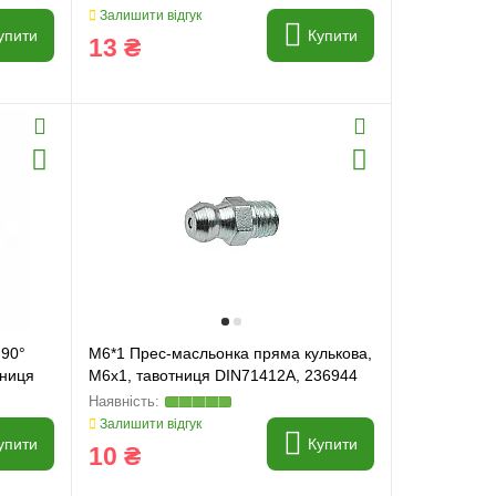
Залишити відгук
упити
Купити
13 ₴
 90°
M6*1 Прес-масльонка пряма кулькова,
тниця
M6x1, тавотниця DIN71412A, 236944
Залишити відгук
упити
Купити
10 ₴