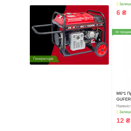
Залиши
6 ₴
Хіт продаж
Генератори
Генератор
M6*1 П
GUFERO
Залиши
12 ₴