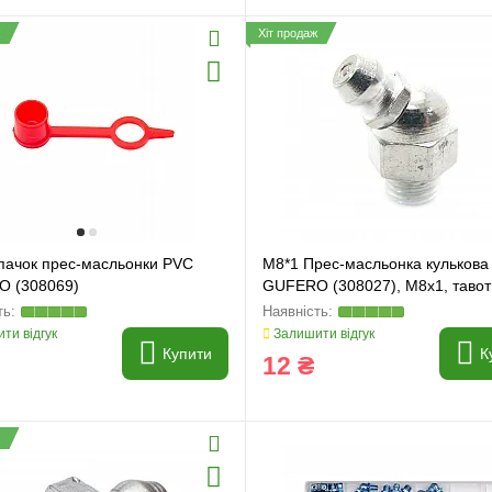
Хіт продаж
пачок прес-масльонки PVC
M8*1 Прес-масльонка кулькова
 (308069)
GUFERO (308027), M8x1, таво
ти відгук
Залишити відгук
Купити
К
12 ₴