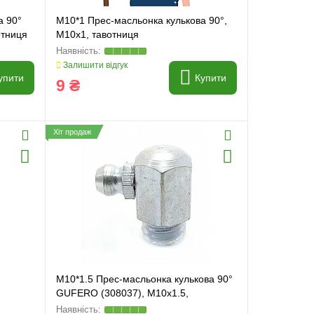
а 90°
M10*1 Прес-масльонка кулькова 90°,
отниця
M10x1, тавотниця
Залишити відгук
упити
Купити
9 ₴
Хіт продаж
M10*1.5 Прес-масльонка кулькова 90°
GUFERO (308037), M10x1.5,
тавотниця