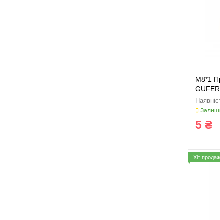
M8*1 П
GUFERO
Залиши
5 ₴
Хіт продаж