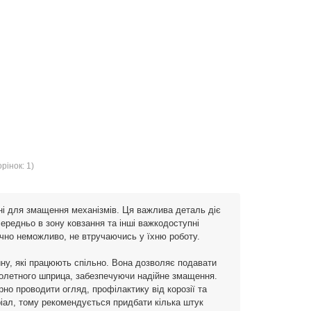
рінок: 1)
ні для змащення механізмів. Ця важлива деталь діє
ередньо в зону ковзання та інші важкодоступні
ично неможливо, не втручаючись у їхню роботу.
ну, які працюють спільно. Вона дозволяє подавати
олетного шприца, забезпечуючи надійне змащення.
но проводити огляд, профілактику від корозії та
іал, тому рекомендується придбати кілька штук