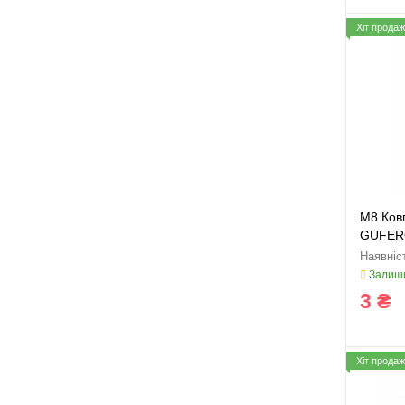
Хіт продаж
M8 Ков
GUFERO
Залиши
3 ₴
Хіт продаж