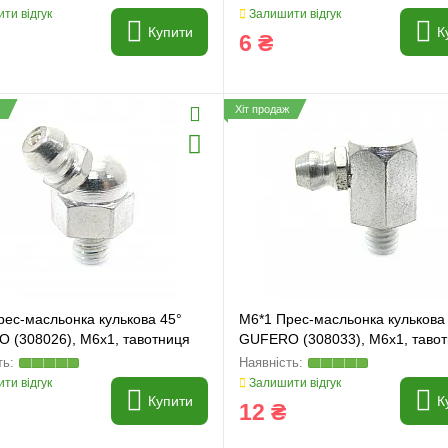
ти відгук
Залишити відгук
Купити
К
6 ₴
Хіт продаж
и
Генератори
рес-масльонка кулькова 45°
M6*1 Прес-масльонка кулькова
 (308026), M6x1, тавотниця
GUFERO (308033), M6x1, таво
ти відгук
Залишити відгук
Купити
К
12 ₴