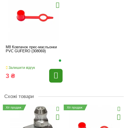
M8 Ковпачок прес-масльонки
PVC GUFERO (308069)
Залишити відгук
3 ₴
Схожі товари
Хіт продаж
Хіт продаж