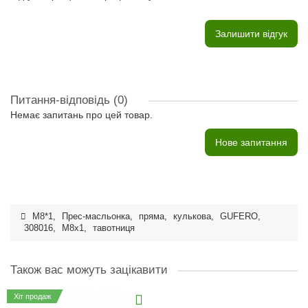
Залишити відгук
Питання-відповідь
(0)
Немає запитань про цей товар.
Нове запитання
M8*1
,
Прес-масльонка
,
пряма
,
кулькова
,
GUFERO
,
308016
,
M8x1
,
тавотниця
Також вас можуть зацікавити
Хіт продаж