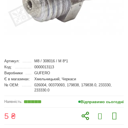
Артикул:
M8 / 308016 / M 8*1
Код:
0000013113
Виробники
GUFERO
Є в магазинах:
Хмельницький, Черкаси
№ OEM:
026004, 00370093, 179838, 179838.0, 233330,
233330.0
Відправимо сьогодні
5 ₴